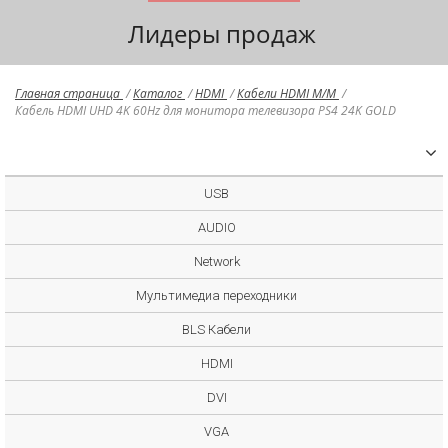
Лидеры продаж
Главная страница
/
Каталог
/
HDMI
/
Кабели HDMI M/M
/
Кабель HDMI UHD 4K 60Hz для монитора телевизора PS4 24K GOLD
USB
AUDIO
Network
Мультимедиа переходники
BLS Кабели
HDMI
DVI
VGA