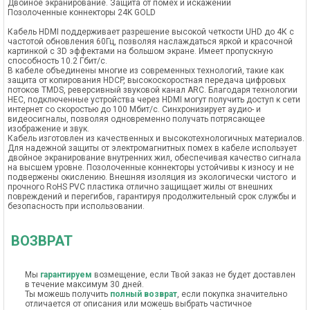
Двойное экранирование. Защита от помех и искажений
Позолоченные коннекторы 24K GOLD
Кабель HDMI поддерживает разрешение высокой четкости UHD до 4К с
частотой обновления 60Гц, позволяя наслаждаться яркой и красочной
картинкой c 3D эффектами на большом экране. Имеет пропускную
способность 10.2 Гбит/с.
В кабеле объединены многие из современных технологий, такие как
защита от копирования HDCP, высокоскоростная передача цифровых
потоков TMDS, реверсивный звуковой канал ARС. Благодаря технологии
HEC, подключенные устройства через HDMI могут получить доступ к сети
интернет со скоростью до 100 Мбит/с. Синхронизирует аудио- и
видеосигналы, позволяя одновременно получать потрясающее
изображение и звук.
Кабель изготовлен из качественных и высокотехнологичных материалов.
Для надежной защиты от электромагнитных помех в кабеле использует
двойное экранирование внутренних жил, обеспечивая качество сигнала
на высшем уровне. Позолоченные коннекторы устойчивы к износу и не
подвержены окислению. Внешняя изоляция из экологически чистого и
прочного RoHS PVC пластика отлично защищает жилы от внешних
повреждений и перегибов, гарантируя продолжительный срок службы и
безопасность при использовании.
ВОЗВРАТ
Мы
гарантируем
возмещение, если Твой заказ не будет доставлен
в течение максимум 30 дней.
Ты можешь получить
полный возврат
, если покупка значительно
отличается от описания или можешь выбрать частичное