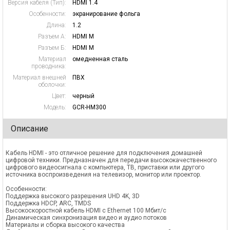
Версия кабеля (Тип):
HDMI 1.4
Особенности:
экранирование фольга
Длина:
1.2
Разъем А:
HDMI M
Разъем Б:
HDMI M
Материал
омедненная сталь
проводника:
Материал внешней
ПВХ
оболочки:
Цвет:
черный
Модель:
GCR-HM300
Описание
Кабель HDMI - это отличное решение для подключения домашней
цифровой техники. Предназначен для передачи высококачественного
цифрового видеосигнала с компьютера, ТВ, приставки или другого
источника воспроизведения на телевизор, монитор или проектор.
Особенности:
Поддержка высокого разрешения UHD 4K, 3D
Поддержка HDCP, ARC, TMDS
Высокоскоростной кабель HDMI с Ethernet 100 Мбит/с
Динамическая синхронизация видео и аудио потоков
Материалы и сборка высокого качества