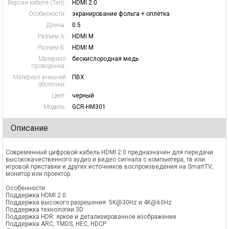
Версия кабеля (Тип):
HDMI 2.0
Особенности:
экранирование фольга + оплетка
Длина:
0.5
Разъем А:
HDMI M
Разъем Б:
HDMI M
Материал
бескислородная медь
проводника:
Материал внешней
ПВХ
оболочки:
Цвет:
черный
Модель:
GCR-HM301
Описание
Современный цифровой кабель HDMI 2.0 предназначен для передачи
высококачественного аудио и видео сигнала с компьютера, тв или
игровой приставки и других источников воспроизведения на SmartTV,
монитор или проектор.
Особенности:
Поддержка HDMI 2.0
Поддержка высокого разрешения 5K@30Hz и 4K@60Hz
Поддержка технологии 3D
Поддержка HDR: яркое и детализированное изображение
Поддержка ARC, TMDS, HEC, HDCP