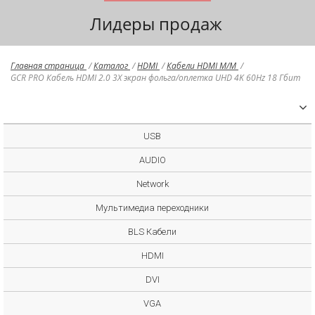
Лидеры продаж
Главная страница
/
Каталог
/
HDMI
/
Кабели HDMI M/M
/
GCR PRO Кабель HDMI 2.0 3Х экран фольга/оплетка UHD 4K 60Hz 18 Гбит
USB
AUDIO
Network
Мультимедиа переходники
BLS Кабели
HDMI
DVI
VGA