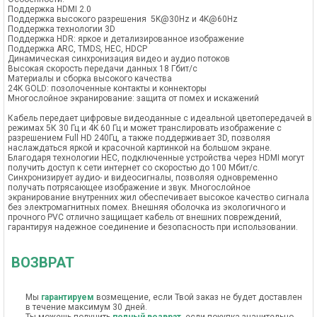
Поддержка HDMI 2.0
Поддержка высокого разрешения 5K@30Hz и 4K@60Hz
Поддержка технологии 3D
Поддержка HDR: яркое и детализированное изображение
Поддержка ARC, TMDS, HEC, HDCP
Динамическая синхронизация видео и аудио потоков
Высокая скорость передачи данных 18 Гбит/с
Материалы и сборка высокого качества
24K GOLD: позолоченные контакты и коннекторы
Многослойное экранирование: защита от помех и искажений
Кабель передает цифровые видеоданные с идеальной цветопередачей в
режимах 5К 30 Гц и 4K 60 Гц и может транслировать изображение с
разрешением Full HD 240Гц, а также поддерживает 3D, позволяя
наслаждаться яркой и красочной картинкой на большом экране.
Благодаря технологии HEC, подключенные устройства через HDMI могут
получить доступ к сети интернет со скоростью до 100 Мбит/с.
Синхронизирует аудио- и видеосигналы, позволяя одновременно
получать потрясающее изображение и звук. Многослойное
экранирование внутренних жил обеспечивает высокое качество сигнала
без электромагнитных помех. Внешняя оболочка из экологичного и
прочного PVC отлично защищает кабель от внешних повреждений,
гарантируя надежное соединение и безопасность при использовании.
ВОЗВРАТ
Мы
гарантируем
возмещение, если Твой заказ не будет доставлен
в течение максимум 30 дней.