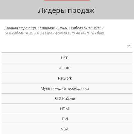
Лидеры продаж
Главная страница
/
Каталог
/
HDMI
/
Кабели HDMI M/M
/
GCR Кабель HDMI 2.0 2Х экран фольга UHD 4K 60Hz 18 Гбит
USB
AUDIO
Network
Мультимедиа переходники
BLS Кабели
HDMI
DVI
VGA