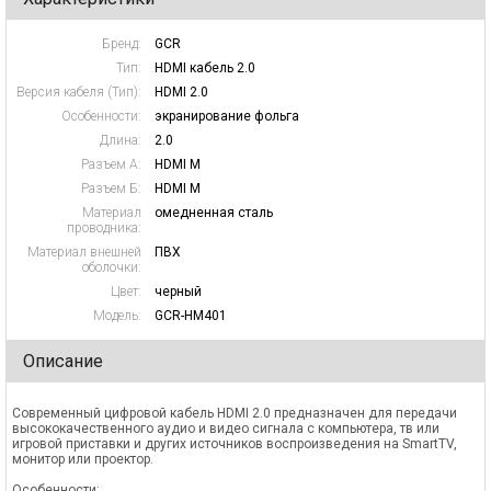
Бренд:
GCR
Тип:
HDMI кабель 2.0
Версия кабеля (Тип):
HDMI 2.0
Особенности:
экранирование фольга
Длина:
2.0
Разъем А:
HDMI M
Разъем Б:
HDMI M
Материал
омедненная сталь
проводника:
Материал внешней
ПВХ
оболочки:
Цвет:
черный
Модель:
GCR-HM401
Описание
Современный цифровой кабель HDMI 2.0 предназначен для передачи
высококачественного аудио и видео сигнала с компьютера, тв или
игровой приставки и других источников воспроизведения на SmartTV,
монитор или проектор.
Особенности: