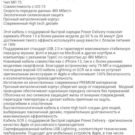
Чип MFI 75
Совместимость с iOS 15
Скорость передачи данных 480 Мбит/с
Экологичная силиконовая защита
Прочный металлический корпус
Современный High tech дизайн
Этот кабель с поддержкой быстрой зарядки Power Delivery позволит
заряжать iPhone 13 и более ранние модели до 50 % за 30 минут! Для
достижения такого эффекта используйте шнур вместе с блоком питания
от 18W.
Поддерживает стандарт USB 2.0 и гарантирует максимально стабильную
передачу музыки, фото и видео на MacBook и другие ноутбуки и
компьютеры с разъемом TypeC со скоростью до 480 Мбит/с.
Новейший кабель совместим как с iPhone 13, так и с более ранними
моделями смартфонов. Благодаря встроенному чипу 75 MFI и поддержке
последних версий iOS кабель Lightning от GCR ни в чем не уступает
оригинальным аксессуарам от Apple и обеспечивает 100% безопасность
и исключительную производительность.
Изготовлен из качественных современных PREMIUM материалов.
Прочный металлический корпус уберегает шнур от повреждений. Медный
проводник обеспечивает идеальную передачу сигнала без прерываний.
Оболочка из эко силикона защищает жилы от внешних повреждений,
перепадов температуры и делает кабель приятным на ощупь,
ультрагибким и эластичным.
Высокотехнологичный кабель в стиле High tech создан для людей,
выбирающих лаконичный дизайн, поразительную долговечность и
максимальную эффективность.
Кабель GCR с поддержкой быстрой зарядки Power Delivery - оригинальное
качество Apple от российского производителя.
Сертифицированный кабель USB Lightning, соответствует техническим
требованиям. Подходит для мобильных устройств Apple, в том числе