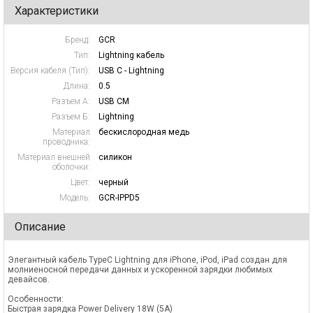
Характеристики
Бренд:
GCR
Тип:
Lightning кабель
Версия кабеля (Тип):
USB C - Lightning
Длина:
0.5
Разъем А:
USB CM
Разъем Б:
Lightning
Материал
бескислородная медь
проводника:
Материал внешней
силикон
оболочки:
Цвет:
черный
Модель:
GCR-IPPD5
Описание
Элегантный кабель TypeC Lightning для iPhone, iPod, iPad создан для
молниеносной передачи данных и ускоренной зарядки любимых
девайсов.
Особенности:
Быстрая зарядка Power Delivery 18W (5A)