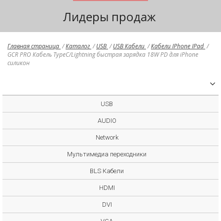
Лидеры продаж
Главная страница
/
Каталог
/
USB
/
USB Кабели
/
Кабели IPhone IPad
/
GCR PRO Кабель TypeC/Lightning быстрая зарядка 18W PD для iPhone
силикон
USB
AUDIO
Network
Мультимедиа переходники
BLS Кабели
HDMI
DVI