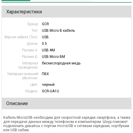
Характеристики
Бренд:
GCR
Тип:
USB Micro B кабель
Версия кабеля (Тип):
USB
Длина:
0.5
Разъем А:
USB AM
Разъем Б:
USB Micro BM
Материал
бескислородная медь
проводника:
Материал внешней
ПВХ
оболочки:
Цвет:
черный
Модель:
GCR-UA1U
Описание
Кабель MicroUSB необходим для скоростной зарядки смартфона, а также
для передачи данных между телефоном и компьютером. Шнур поможет
подключить девайсы с портом microUSB к сетевым зарядкам, ноутбукам
или USB хабам.