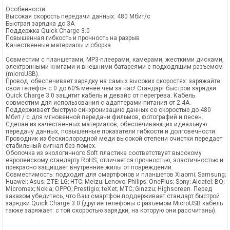
Особенности:
Высокая скорость передачи данных: 480 Мбит/с
Быстрая зарядка до 3A
Поддержка Quick Charge 3.0
Повышенная гибкость и прочность на разрыв
Качественные материалы и сборка
Совместим с планшетами, MP3-плеерами, камерами, жесткими дисками,
электронными книгами и внешними батареями с подходящим разъемом
(microUSB).
Провод обеспечивает зарядку на самых высоких скоростях: заряжайте
свой телефон с 0 до 60% менее чем за час! Стандарт быстрой зарядки
Quick Charge 3.0 защитит кабель и девайс от перегрева. Кабель
совместим для использования с адаптерами питания от 2.4А.
Поддерживает быструю синхронизацию данных со скоростью до 480
Мбит / с для мгновенной передачи фильмов, фотографий и песен.
Сделан из качественных материалов, обеспечивающих идеальную
передачу данных, повышенные показатели гибкости и долговечности.
Проводник из бескислородной меди высокой степени очистки передает
стабильный сигнал без помех.
Оболочка из экологичного Soft пластика соответствует высокому
европейскому стандарту RoHS, отличается прочностью, эластичностью и
прекрасно защищает внутренние жилы от повреждений.
Совместимость: подходит для смартфонов и планшетов Xiaomi; Samsung;
Huawei; Asus; ZTE; LG; HTC; Meizu; Lenovo; Philips; OnePlus; Sony; Alcatel; BQ;
Micromax; Nokia; OPPO; Prestigio; teXet; MTC; Ginzzu; Highscreen. Перед
заказом убедитесь, что Ваш смартфон поддерживает стандарт быстрой
зарядки Quick Charge 3.0 (другие телефоны с разъемом MicroUSB кабель
также заряжает: с той скоростью зарядки, на которую они рассчитаны).