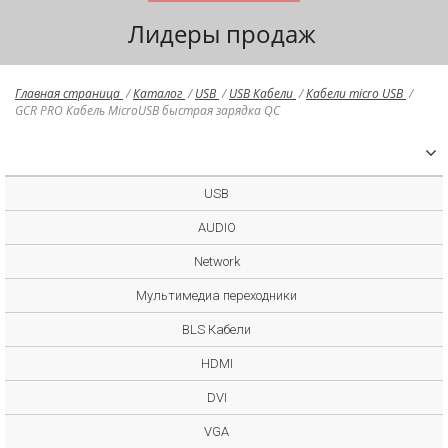
Лидеры продаж
Главная страница
/
Каталог
/
USB
/
USB Кабели
/
Кабели micro USB
/
GCR PRO Кабель MicroUSB быстрая зарядка QC
USB
AUDIO
Network
Мультимедиа переходники
BLS Кабели
HDMI
DVI
VGA