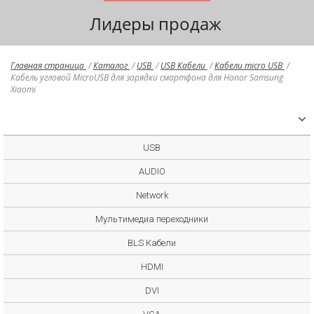
Лидеры продаж
Главная страница
/
Каталог
/
USB
/
USB Кабели
/
Кабели micro USB
/
Кабель угловой MicroUSB для зарядки смартфона для Honor Samsung
Xiaomi
USB
AUDIO
Network
Мультимедиа переходники
BLS Кабели
HDMI
DVI