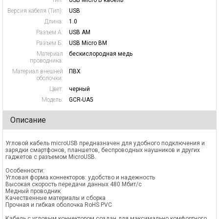
Тип:
USB Micro B кабель
Версия кабеля (Тип):
USB
Длина:
1.0
Разъем А:
USB AM
Разъем Б:
USB Micro BM
Материал
бескислородная медь
проводника:
Материал внешней
ПВХ
оболочки:
Цвет:
черный
Модель:
GCR-UA5
Описание
Угловой кабель microUSB предназначен для удобного подключения и
зарядки смартфонов, планшетов, беспроводных наушников и других
гаджетов с разъемом MicroUSB.
Особенности:
Угловая форма коннекторов: удобство и надежность
Высокая скорость передачи данных 480 Мбит/c
Медный проводник
Качественные материалы и сборка
Прочная и гибкая оболочка RoHS PVC
Кабель с угловым коннектором создан для максимально комфортного