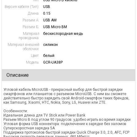
Тип:
USB Micro B кабель
Версия кабеля (Тип):
USB
Длина:
0.15
Разъем А:
USB AM
Разъем Б:
USB Micro BM
Материал
бескислородная медь
проводника:
Материал внешней
силикон
оболочки:
Цвет:
белый
Модель:
GCR-UA38P
Описание
Угловой кабель MicroUSB - прекрасный выбор для быстрой зарядки
смартфонов или планшетов с разъемом MicroUSB. С ним вы сможете
действительно быстро зарядить свой Android-смартфон таких брендов,
как Samsung, Xiaomi, HTC, Nokia, Sony, LG, Huawei или ZTE.
Особенности:
Идеальная длина для TV Stick или Power Bank
Разъем Micro B под углом 90 градусов: удобно играть во время зарядки
Угловая форма USB коннектора: подключение к зарядке без заломов
Суперскоростная зарядка 5А
Поддержка протоколов быстрой зарядки Quick Charge 3.0, 2.0, AFC, FCP
Высокая скорость передачи данных: 480 Мбит/с