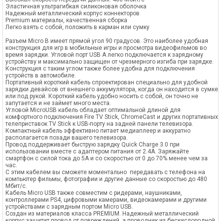
Эластичная ультрагибкая силиконовая оболочка
Надежный металлический корпус коннекторов
Premium материалы, качественная сборка
Легко взять с собой, положить в карман или сумку
Разъем Micro B имеет прямой угол 90 градусов. Это наиболее удобная
конструкция для игр в мобильные игры и просмотра видеофильмов во
время зарядки. Угловой порт USB A легко подключается к зарядному
устройству и максимально защищен от чрезмерного изгиба при зарядке.
Конструкция с таким углом также более удобна для подключения
устройств в автомобиле.
Портативный короткий кабель спроектирован специально для удобной
зарядки девайсов от внешнего аккумулятора, когда он находится в сумке
или под рукой. Короткий кабель удобно носить с собой, он точно не
запутается и не займет много места.
Угловой MicroUSB кабель обладает оптимальной длиной для
комфортного подключения Fire TV Stick, ChromeCast и других портативных
телеприставок TV Stick к USB-порту на задней панели телевизора.
Компактный кабель эффективно питает медиаплеер и аккуратно
располагается позади вашего телевизора.
Провод поддерживает быструю зарядку Quick Charge 3.0 при
использовании вместе с адаптером питания от 2.4А. Заряжайте
смартфон с силой тока до 5A и со скоростью от 0 до 70% менее чем за
час.
С этим кабелем вы сможете моментально передавать с телефона на
компьютер фильмы, фотографии и другие данные со скоростью до 480
Мбит/с.
Кабель Micro USB также совместим с ридерами, наушниками,
контроллерами PS4, цифровыми камерами, видеокамерами и другими
устройствами с зарядным портом Micro USB.
Создан из материалов класса PREMIUM. Надежный металлический
корпус защитит провод от повреждений, а проводник из бескислородной