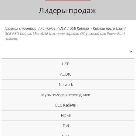
Лидеры продаж
Главная страница
/
Каталог
/
USB
/
USB Кабели
/
Кабели micro USB
/
GCR PRO Кабель MicroUSB быстрая зарядка QC угловой для PowerBank
силикон
USB
AUDIO
Network
Мультимедиа переходники
BLS Кабели
HDMI
DVI