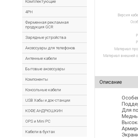
Комплектующие
4PH
Версия кабе
Особ
Фирменная рекламная
продукция GCR
Р
Зарядные устройства
Р
Аксессуары для телефонов
Материал про
Материал внешней о
Антенные кабели
Бытовые аксессуары
Компоненты
Описание
Консольные кабели
Особе
USB Хабы и док-станции
Поддер
Для по
КОФЕ АНДРЮШКИН
Медны
OPS и Mini PC
Высока
Армир
Кабели в бухтах
Экрани