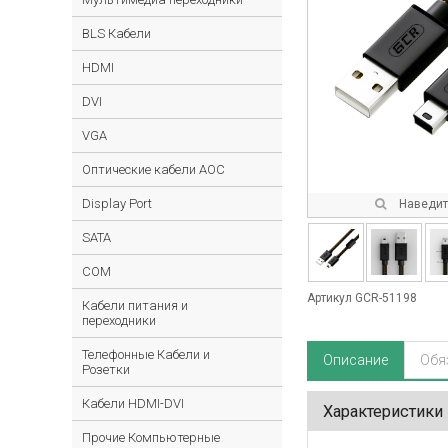
BLS Кабели
HDMI
DVI
VGA
Оптические кабели AOC
Display Port
Наведите
SATA
COM
Артикул GCR-51198
Кабели питания и
переходники
Телефонные Кабели и
Описание
Обя
Розетки
Кабели HDMI-DVI
Характеристики
Прочие Компьютерные