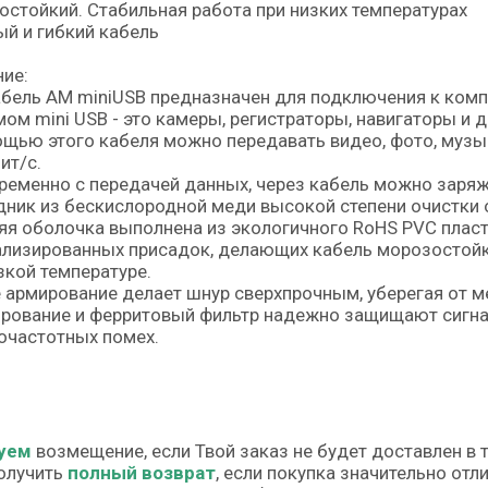
стойкий. Стабильная работа при низких температурах
й и гибкий кабель
ие:
бель АМ miniUSB предназначен для подключения к компь
ом mini USB - это камеры, регистраторы, навигаторы и д
щью этого кабеля можно передавать видео, фото, музы
ит/c.
еменно с передачей данных, через кабель можно заряж
ник из бескислородной меди высокой степени очистки 
я оболочка выполнена из экологичного RoHS PVC плас
ализированных присадок, делающих кабель морозостой
зкой температуре.
армирование делает шнур сверхпрочным, уберегая от м
рование и ферритовый фильтр надежно защищают сигна
очастотных помех.
уем
возмещение, если Твой заказ не будет доставлен в 
олучить
полный возврат
, если покупка значительно от