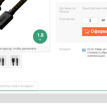
Доставка по
Транспортная ком
России:
Количество:
шт
Оформи
1.8
м
 курсор, чтобы увеличить
Возврат:
Если товар не 
стоимость обра
компенсации.
зательства и возврат