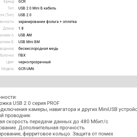
Бренд:
GCR
Тип:
USB 2.0 Mini B кабель
ля (Тип):
USB 2.0
енности:
экранирование фольга + оплетка
Длина:
1.8
азъем А:
USB AM
азъем Б:
USB Mini BM
водника:
бескислородная медь
болочки:
ПВХ
Цвет:
черно-прозрачный
Модель:
GCR-UM6
нности:
жка USB 2.0 серия PROF
дключения камеры, навигатора и других MiniUSB устрой
й проводник
я скорость передачи данных до 480 Мбит/с
ование. Дополнительная прочность
рование, ферритовое кольцо. Защита от помех