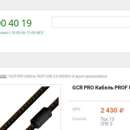
00 40 19
нами c 10-00 до 17-00 МСК
 USB
/
GCR PRO Кабель PROF USB 2.0 AM/Mini B экран армирование
GCR PRO Кабель PROF U
Цена:
2 430
Наличие:
Пск: 13
СПб: 2