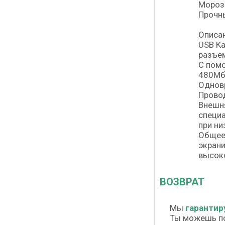
Морозо
Прочны
Описан
USB Ка
разъем
С помо
480Мб
Одновр
Провод
Внешня
специ
при ни
Общее 
экрани
высок
ВОЗВРАТ
Мы
гарантир
Ты можешь п