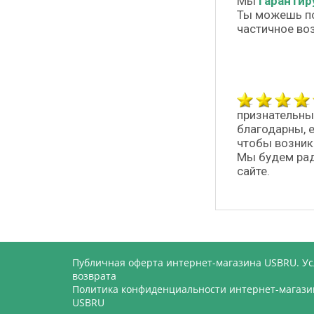
Мы
гарантир
Ты можешь п
частичное во
признательны
благодарны, 
чтобы возник
Мы будем рад
сайте.
Публичная оферта интернет-магазина USBRU. У
возврата
Политика конфиденциальности интернет-магази
USBRU