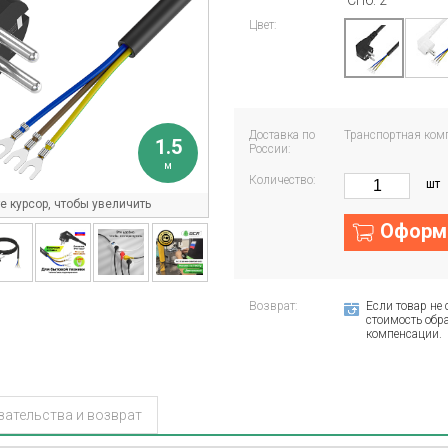
СПб: 2
Цвет:
Доставка по
Транспортная ком
1.5
России:
м
Количество:
шт
 курсор, чтобы увеличить
Оформи
Возврат:
Если товар не 
стоимость обра
компенсации.
зательства и возврат