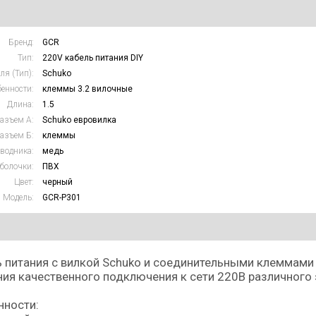
Бренд:
GCR
Тип:
220V кабель питания DIY
ля (Тип):
Schuko
енности:
клеммы 3.2 вилочные
Длина:
1.5
азъем А:
Schuko евровилка
азъем Б:
клеммы
водника:
медь
болочки:
ПВХ
Цвет:
черный
Модель:
GCR-P301
 питания с вилкой Schuko и соединительными клеммами
ия качественного подключения к сети 220В различного
нности: