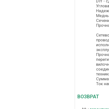
DIY - 
Углова
Надеж
Медны
Сечени
Прочн
Сетево
провод
исполн
экспл
Прочна
переги
вилочн
соеди
техник
Суммар
Ток на
ВОЗВРАТ