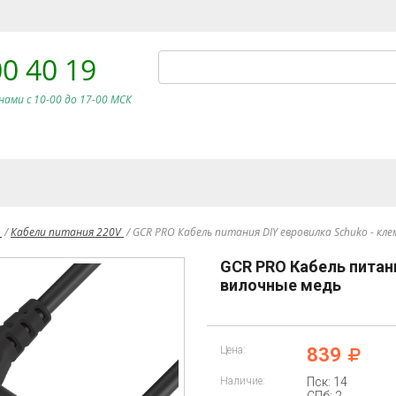
00 40 19
нами c 10-00 до 17-00 МСК
и
/
Кабели питания 220V
/
GCR PRO Кабель питания DIY евровилка Schuko - кл
GCR PRO Кабель питан
вилочные медь
Цена:
839
Наличие:
Пск: 14