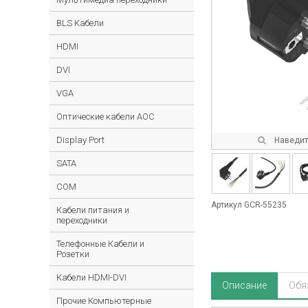
BLS Кабели
HDMI
DVI
VGA
Оптические кабели AOC
Display Port
Наведите
SATA
COM
Артикул GCR-55235
Кабели питания и
переходники
Телефонные Кабели и
Розетки
Кабели HDMI-DVI
Описание
Обя
Прочие Компьютерные