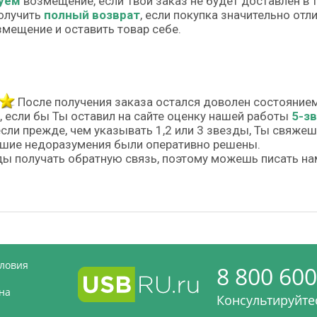
уем
возмещение, если Твой заказ не будет доставлен в 
олучить
полный возврат
, если покупка значительно от
змещение и оставить товар себе.
После получения заказа остался доволен состояние
, если бы Ты оставил на сайте оценку нашей работы
5-з
если прежде, чем указывать 1,2 или 3 звезды, Ты свяже
шие недоразумения были оперативно решены.
ы получать обратную связь, поэтому можешь писать на
словия
8 800 600
на
Консультируйтес