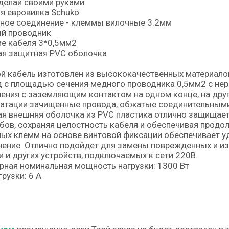
сделай своими руками
я евровилка Schuko
ное соединение - клеммы вилочные 3.2мм
й проводник
е кабеля 3*0,5мм2
ая защитная PVC оболочка
й кабель изготовлен из высококачественных материало
 с площадью сечения медного проводника 0,5мм2 с нер
ения с заземляющим контактом на одном конце, на др
уатации зачищенные провода, обжатые соединительным
я внешняя оболочка из PVC пластика отлично защищае
бов, сохраняя целостность кабеля и обеспечивая продо
ых клемм на основе винтовой фиксации обеспечивает у
нение. Отлично подойдет для замены поврежденных и 
и и других устройств, подключаемых к сети 220В.
ная номинальная мощность нагрузки: 1300 Вт
грузки: 6 А