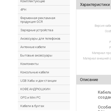
Комплектующие
Характеристики
4PH
Фирменная рекламная
продукция GCR
Версия кабе
Зарядные устройства
Особ
Аксессуары для телефонов
Р
Антенные кабели
Р
Материал про
Бытовые аксессуары
Материал внешней о
Компоненты
Консольные кабели
Описание
USB Хабы и док-станции
КОФЕ АНДРЮШКИН
Кабель
создан
OPS и Mini PC
Кабели в бухтах
Особе