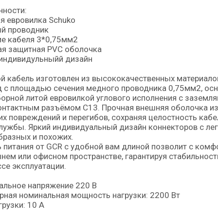
нности:
я евровилка Schuko
й проводник
е кабеля 3*0,75мм2
ая защитная PVC оболочка
 индивидульныйй дизайн
й кабель изготовлен из высококачественных материало
 с площадью сечения медного проводника 0,75мм2, ос
орной литой евровилкой углового исполнения с заземл
онтактным разъёмом C13. Прочная внешняя оболочка из
х повреждений и перегибов, сохраняя целостность каб
лужбы. Яркий индивидуальный дизайн коннекторов с ле
разных и похожих.
 питания от GCR с удобной вам длиной позволит с комф
ем или офисном пространстве, гарантируя стабильность
се эксплуатации.
альное напряжение 220 В
ная номинальная мощность нагрузки: 2200 Вт
грузки: 10 А