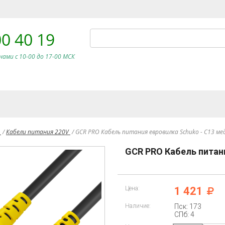
00 40 19
нами c 10-00 до 17-00 МСК
и
/
Кабели питания 220V
/
GCR PRO Кабель питания евровилка Schuko - С13 ме
GCR PRO Кабель питан
Цена:
1 421
Наличие:
Пск: 173
СПб: 4