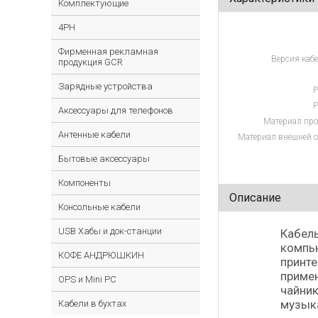
Комплектующие
4PH
Фирменная рекламная
Версия кабе
продукция GCR
Зарядные устройства
Р
Р
Аксессуары для телефонов
Материал про
Антенные кабели
Материал внешней о
Бытовые аксессуары
Компоненты
Описание
Консольные кабели
USB Хабы и док-станции
Кабель
компью
КОФЕ АНДРЮШКИН
принте
примен
OPS и Mini PC
чайник
музыка
Кабели в бухтах