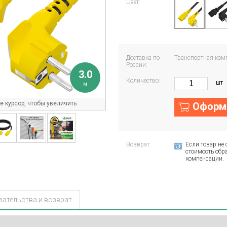
Цвет:
Доставка по
Транспортная ком
России:
3.0
Количество:
шт
м
 курсор, чтобы увеличить
Оформи
Возврат:
Если товар не 
стоимость обра
компенсации.
зательства и возврат