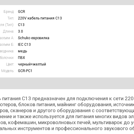
Бренд:
GCR
Тип:
220V кабель питания C13
ля (Тип):
C13
Длина:
3.0
азъем А:
Schuko евровилка
азъем Б:
IEC C13
водника:
медь
болочки:
ПВХ
Цвет:
черный+желтый
Модель:
GCR-PC1
 питания С13 предназначен для подключения к сети 220
теров, блоков питания, майнинг оборудования, источни
ров, сканеров и другого оборудования с соответствую
ение и также используется для питания многих видов э
ов, кофемашин, микроволновых печей, мультиварок до у
льных инструментов и профессионального звукового о