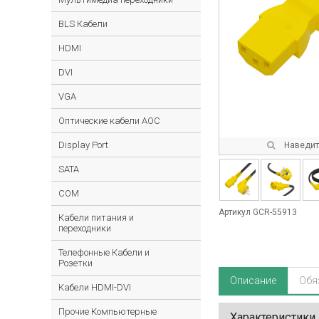
BLS Кабели
HDMI
DVI
VGA
Оптические кабели AOC
Display Port
Наведите
SATA
COM
Артикул GCR-55913
Кабели питания и
переходники
Телефонные Кабели и
Розетки
Описание
Обя
Кабели HDMI-DVI
Прочие Компьютерные
Характеристики