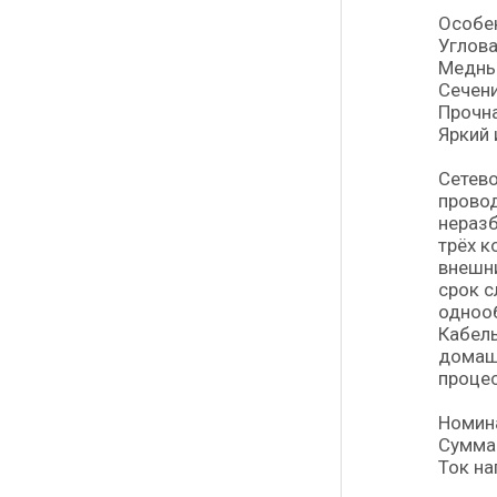
Особе
Углова
Медны
Сечени
Прочн
Яркий
Сетево
провод
неразб
трёх к
внешни
срок с
однооб
Кабель
домашн
процес
Номин
Суммар
Ток на