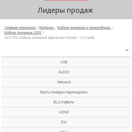
Лидеры продаж
Главная страница
/
Каталог
/
Кабели питания и переходники
/
Кабели питания 220V
/
GCR PRO Кабель питания евровилка Schuko - С13 медь
USB
AUDIO
Network
Мультимедиа переходники
BLS Кабели
HDMI
DVI