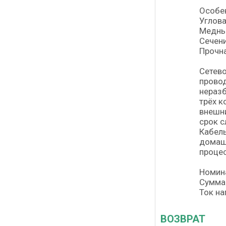
Особе
Углова
Медны
Сечени
Прочн
Сетево
провод
неразб
трёх к
внешни
срок с
Кабель
домашн
процес
Номин
Суммар
Ток на
ВОЗВРАТ