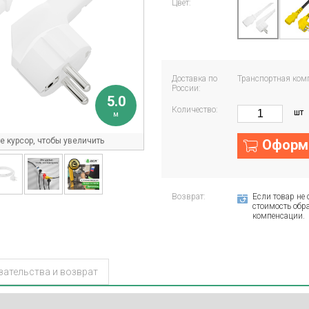
Цвет:
Доставка по
Транспортная ком
России:
5.0
Количество:
шт
м
 курсор, чтобы увеличить
Оформи
Возврат:
Если товар не 
стоимость обра
компенсации.
зательства и возврат