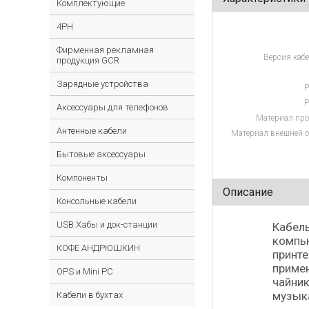
Комплектующие
4PH
Фирменная рекламная
Версия кабе
продукция GCR
Зарядные устройства
Р
Р
Аксессуары для телефонов
Материал про
Антенные кабели
Материал внешней о
Бытовые аксессуары
Компоненты
Описание
Консольные кабели
USB Хабы и док-станции
Кабель
компью
КОФЕ АНДРЮШКИН
принте
примен
OPS и Mini PC
чайник
музыка
Кабели в бухтах