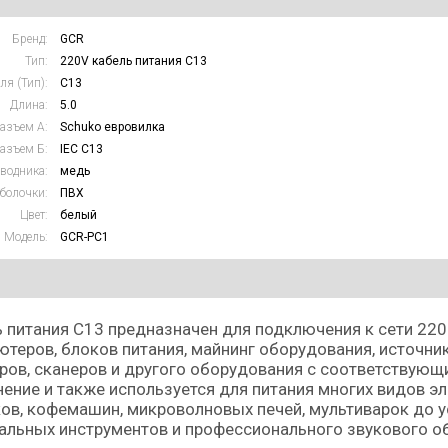
Бренд:
GCR
Тип:
220V кабель питания C13
ля (Тип):
C13
Длина:
5.0
азъем А:
Schuko евровилка
азъем Б:
IEC C13
водника:
медь
болочки:
ПВХ
Цвет:
белый
Модель:
GCR-PC1
 питания С13 предназначен для подключения к сети 220
теров, блоков питания, майнинг оборудования, источни
ров, сканеров и другого оборудования с соответствую
ение и также используется для питания многих видов э
ов, кофемашин, микроволновых печей, мультиварок до у
льных инструментов и профессионального звукового о