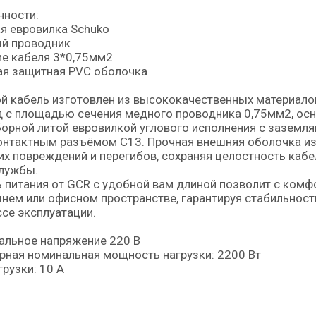
нности:
я евровилка Schuko
й проводник
е кабеля 3*0,75мм2
ая защитная PVC оболочка
й кабель изготовлен из высококачественных материало
 с площадью сечения медного проводника 0,75мм2, ос
орной литой евровилкой углового исполнения с заземл
онтактным разъёмом C13. Прочная внешняя оболочка из
х повреждений и перегибов, сохраняя целостность каб
лужбы.
 питания от GCR с удобной вам длиной позволит с комф
ем или офисном пространстве, гарантируя стабильность
се эксплуатации.
альное напряжение 220 В
ная номинальная мощность нагрузки: 2200 Вт
грузки: 10 А