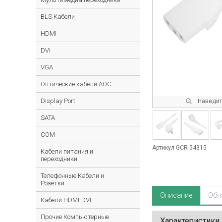
BLS Кабели
HDMI
DVI
VGA
Оптические кабели AOC
Display Port
Наведите
SATA
COM
Артикул GCR-54315
Кабели питания и
переходники
Телефонные Кабели и
Розетки
Описание
Обя
Кабели HDMI-DVI
Прочие Компьютерные
Характеристики