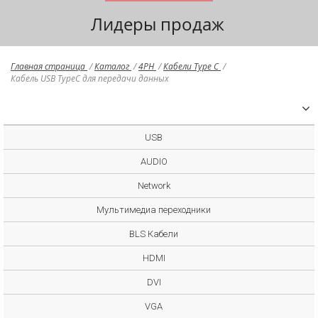
Лидеры продаж
Главная страница
/
Каталог
/
4PH
/
Кабели Type C
/
Кабель USB TypeC для передачи данных
USB
AUDIO
Network
Мультимедиа переходники
BLS Кабели
HDMI
DVI
VGA