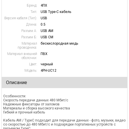
Бренд:
4ПХ
Тип:
USB Type-C кабель
Версия кабеля (Тип):
USB
Длина:
0.5
Разъем А:
USB AM
Разъем Б:
USB CM
Материал
бескислородная медь
проводника:
Материал внешней
ПВХ
оболочки:
Цвет:
черный
Модель:
4PH-UC12
Описание
Особенности:
Скорость передачи данных 480 Мбит/c
Надежные фиксаторы от заломов
Материалы и сборка высокого качества
Гибкий и прочный кабель
Кабель AM / TypeC подходит для передачи данных - фото, музыки, видео
со скоростью до 480 Мбит/c и подзарядки портативных устройств c
разъемом TypeC.