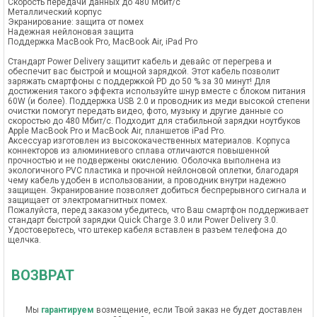
Cкорость передачи данных до 480 Мбит/с
Металлический корпус
Экранирование: защита от помех
Надежная нейлоновая защита
Поддержка MacBook Pro, MacBook Air, iPad Pro
Стандарт Power Delivery защитит кабель и девайс от перегрева и
обеспечит вас быстрой и мощной зарядкой. Этот кабель позволит
заряжать смартфоны с поддержкой PD до 50 % за 30 минут! Для
достижения такого эффекта используйте шнур вместе с блоком питания
60W (и более). Поддержка USB 2.0 и проводник из меди высокой степени
очистки помогут передать видео, фото, музыку и другие данные со
скоростью до 480 Мбит/c. Подходит для стабильной зарядки ноутбуков
Apple MacBook Pro и MacBook Air, планшетов iPad Pro.
Аксессуар изготовлен из высококачественных материалов. Корпуса
коннекторов из алюминиевого сплава отличаются повышенной
прочностью и не подвержены окислению. Оболочка выполнена из
экологичного PVC пластика и прочной нейлоновой оплетки, благодаря
чему кабель удобен в использовании, а проводник внутри надежно
защищен. Экранирование позволяет добиться беспрерывного сигнала и
защищает от электромагнитных помех.
Пожалуйста, перед заказом убедитесь, что Ваш смартфон поддерживает
стандарт быстрой зарядки Quick Charge 3.0 или Power Delivery 3.0.
Удостоверьтесь, что штекер кабеля вставлен в разъем телефона до
щелчка.
ВОЗВРАТ
Мы
гарантируем
возмещение, если Твой заказ не будет доставлен