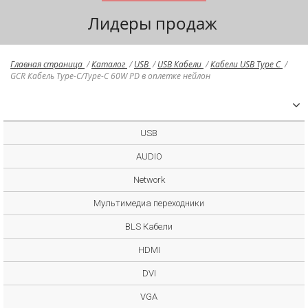
Лидеры продаж
Главная страница
/
Каталог
/
USB
/
USB Кабели
/
Кабели USB Type C
/
GCR Кабель Type-C/Type-C 60W PD в оплетке нейлон
USB
AUDIO
Network
Мультимедиа переходники
BLS Кабели
HDMI
DVI
VGA