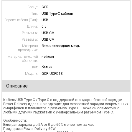
Бренд:
GCR
Тип:
USB Type-C кабель
Версия кабеля (Тип):
USB
Длина:
0.5
Разъем А:
USB CM
Разъем Б:
USB CM
Материал
бескислородная медь
проводника:
Материал внешней
нейлон
оболочки:
Цвет:
белый
Модель:
GCR-UCPD13
Описание
Кабель USB Type C / Type C с поддержкой стандарта быстрой зарядки
Power Delivery идеально подходит для скоростной зарядки современных
смартфонов и планшетов с разъемом Type C. Также он совместим с
любыми другими гаджетами с универсальным разъемом Type C.
Особенности:
Быстрая зарядка до 5A от 0 до 60% менее чем за час
Поддержка Power Delivery 60W