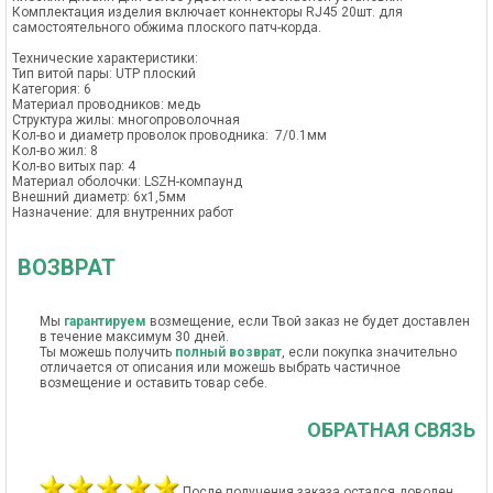
Комплектация изделия включает коннекторы RJ45 20шт. для
самостоятельного обжима плоского патч-корда.
Технические характеристики:
Тип витой пары: UTP плоский
Категория: 6
Материал проводников: медь
Структура жилы: многопроволочная
Кол-во и диаметр проволок проводника: 7/0.1мм
Кол-во жил: 8
Кол-во витых пар: 4
Материал оболочки: LSZH-компаунд
Внешний диаметр: 6х1,5мм
Назначение: для внутренних работ
ВОЗВРАТ
Мы
гарантируем
возмещение, если Твой заказ не будет доставлен
в течение максимум 30 дней.
Ты можешь получить
полный возврат
, если покупка значительно
отличается от описания или можешь выбрать частичное
возмещение и оставить товар себе.
ОБРАТНАЯ СВЯЗЬ
После получения заказа остался доволен