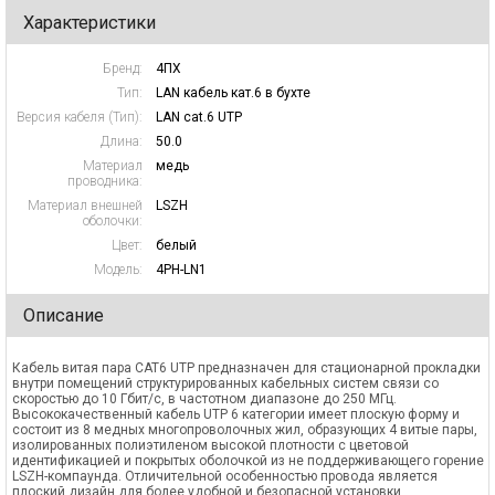
Характеристики
Бренд:
4ПХ
Тип:
LAN кабель кат.6 в бухте
Версия кабеля (Тип):
LAN cat.6 UTP
Длина:
50.0
Материал
медь
проводника:
Материал внешней
LSZH
оболочки:
Цвет:
белый
Модель:
4PH-LN1
Описание
Кабель витая пара CAT6 UTP предназначен для стационарной прокладки
внутри помещений структурированных кабельных систем связи со
скоростью до 10 Гбит/с, в частотном диапазоне до 250 МГц.
Высококачественный кабель UTP 6 категории имеет плоскую форму и
состоит из 8 медных многопроволочных жил, образующих 4 витые пары,
изолированных полиэтиленом высокой плотности с цветовой
идентификацией и покрытых оболочкой из не поддерживающего горение
LSZH-компаунда. Отличительной особенностью провода является
плоский дизайн для более удобной и безопасной установки.