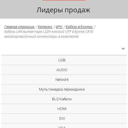
Лидеры продаж
Главная страница
/
Каталог
/
4PH
/
Кабели в бухтах
/
Кабель LAN витая пара LSZH плоский UTP в бухте CAT6
многопроволочный коннекторы в комплекте
USB
AUDIO
Network
Мультимедиа переходники
BLS Кабели
HDMI
DVI