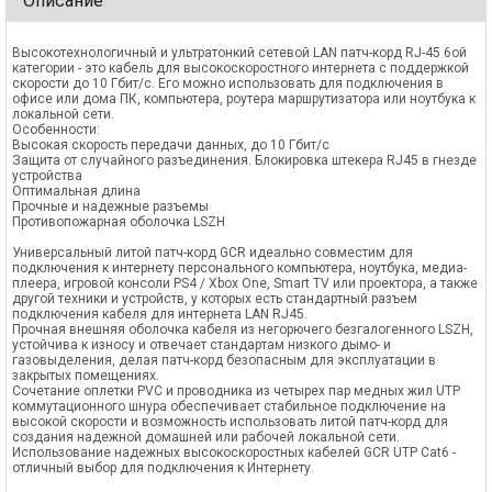
Описание
Высокотехнологичный и ультратонкий сетевой LAN патч-корд RJ-45 6ой
категории - это кабель для высокоскоростного интернета с поддержкой
скорости до 10 Гбит/с. Его можно использовать для подключения в
офисе или дома ПК, компьютера, роутера маршрутизатора или ноутбука к
локальной сети.
Особенности:
Высокая скорость передачи данных, до 10 Гбит/с
Защита от случайного разъединения. Блокировка штекера RJ45 в гнезде
устройства
Оптимальная длина
Прочные и надежные разъемы
Противопожарная оболочка LSZH
Универсальный литой патч-корд GCR идеально совместим для
подключения к интернету персонального компьютера, ноутбука, медиа-
плеера, игровой консоли PS4 / Xbox One, Smart TV или проектора, а также
другой техники и устройств, у которых есть стандартный разъем
подключения кабеля для интернета LAN RJ45.
Прочная внешняя оболочка кабеля из негорючего безгалогенного LSZH,
устойчива к износу и отвечает стандартам низкого дымо- и
газовыделения, делая патч-корд безопасным для эксплуатации в
закрытых помещениях.
Сочетание оплетки PVC и проводника из четырех пар медных жил UTP
коммутационного шнура обеспечивает стабильное подключение на
высокой скорости и возможность использовать литой патч-корд для
создания надежной домашней или рабочей локальной сети.
Использование надежных высокоскоростных кабелей GCR UTP Cat6 -
отличный выбор для подключения к Интернету.