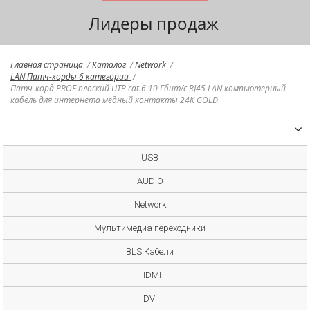
Лидеры продаж
Главная страница
/
Каталог
/
Network
/
LAN Патч-корды 6 категории
/
Патч-корд PROF плоский UTP cat.6 10 Гбит/с RJ45 LAN компьютерный
кабель для интернета медный контакты 24K GOLD
USB
AUDIO
Network
Мультимедиа переходники
BLS Кабели
HDMI
DVI