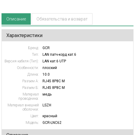
Описание
Обязательства и возврат
Характеристики
Бренд:
GCR
Тип:
LAN патч-корд кат.6
Версия кабеля (Тип):
LAN кат.6 UTP
Особенности:
плоский
Длина:
10.0
Разъем А:
RJ45 8P8C M
Разъем Б:
RJ45 8P8C M
Материал
медь
проводника:
Материал внешней
LSZH
оболочки:
Цвет:
красный
Модель:
GCR-LNC62