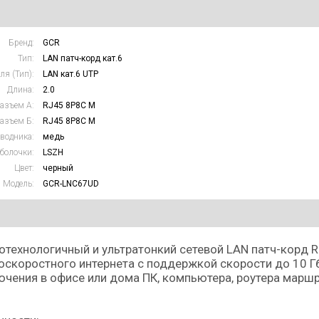
Бренд:
GCR
Тип:
LAN патч-корд кат.6
ля (Тип):
LAN кат.6 UTP
Длина:
2.0
азъем А:
RJ45 8P8C M
азъем Б:
RJ45 8P8C M
водника:
медь
болочки:
LSZH
Цвет:
черный
Модель:
GCR-LNC67UD
технологичный и ультратонкий сетевой LAN патч-корд RJ
скоростного интернета с поддержкой скорости до 10 Гб
чения в офисе или дома ПК, компьютера, роутера маршр