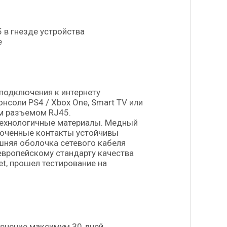
 в гнезде устройства
е
подключения к интернету
нсоли PS4 / Xbox One, Smart TV или
ым разъемом RJ45.
технологичные материалы. Медный
олоченные контакты устойчивы
шняя оболочка сетевого кабеля
европейскому стандарту качества
t, прошел тестирование на
.
течение максимум 30 дней.