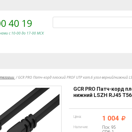
00 40 19
нами c 10-00 до 17-00 МСК
атегории
/
GCR PRO Патч-корд плоский PROF UTP кат.6 угол верний/нижний LS
GCR PRO Патч-корд пло
нижний LSZH RJ45 T5
Цена:
1 004
Наличие:
Пск: 95