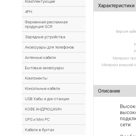
Комплектующие
Характеристики
4PH
Фирменная рекламная
продукция GCR
Версия кабе
Зарядные устройства
Р
Аксессуары для телефонов
Р
Антенные кабели
Материал про
Материал внешней о
Бытовые аксессуары
Компоненты
Консольные кабели
Описание
USB Хабы и док-станции
Высоко
КОФЕ АНДРЮШКИН
высоко
подклю
OPS и Mini PC
сети.
Кабели в бухтах