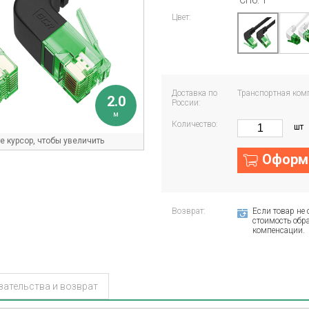
СПб: 1
Цвет:
Доставка по
Транспортная ком
2.0
России:
м
Количество:
шт
 курсор, чтобы увеличить
Оформи
Возврат:
Если товар не 
стоимость обра
компенсации.
зательства и возврат