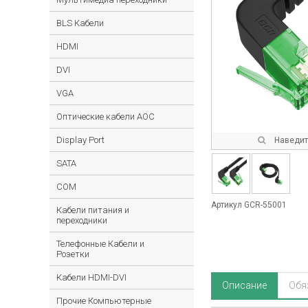
BLS Кабели
HDMI
DVI
VGA
Оптические кабели AOC
Display Port
Наведите
SATA
COM
Артикул GCR-55001
Кабели питания и
переходники
Телефонные Кабели и
Розетки
Кабели HDMI-DVI
Описание
Обя
Прочие Компьютерные