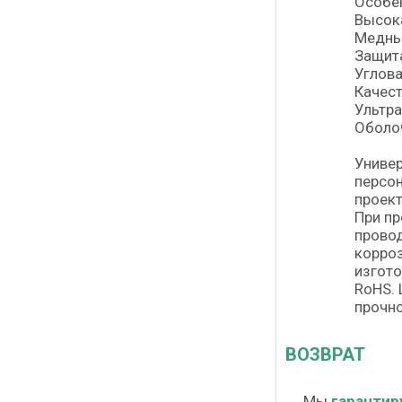
Особе
Высока
Медны
Защита
Углова
Качест
Ультра
Оболоч
Универ
персон
проект
При п
провод
корроз
изгото
RoHS. 
прочно
ВОЗВРАТ
Мы
гарантир