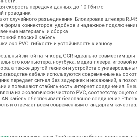
нности:
я скорость передачи данных до 10 Гбит/с
й проводник
 от случайного разъединения. Блокировка штекера RJ45
я форма коннекторов: удобное и надежное подключени
венные материалы и сборка
тонкий плоский кабель
ка эко PVC: гибкость и устойчивость к износу
сальный литой патч-корд GCR идеально совместим для 
ального компьютера, ноутбука, медиа-плеера, игровой ко
ора, а также другой техники и устройств с универсальн
роизводстве кабеля используются современные высоко
ник передает сигнал без задержек и искажений, а поз
ии и повышают стабильность интернет соединения. Вне
влена из экологически чистого PVC, соответствующего 
LAN кабель обеспечивает безопасное соединение Etherne
сть и отвечает всем современным стандартам качества
уем
возмещение, если Твой заказ не будет доставлен в 