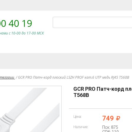
00 40 19
нами c 10-00 до 17-00 МСК
атегории
/
GCR PRO Патч-корд плоский LSZH PROF кат.6 UTP медь RJ45 T568B
GCR PRO Патч-корд пл
T568B
Цена:
749
Наличие:
Пск: 875