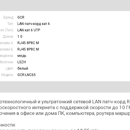
Бренд:
GCR
Тип:
LAN патч-корд кат.6
ля (Тип):
LAN кат.6 UTP
Длина:
1.0
азъем А:
RJ45 8P8C M
азъем Б:
RJ45 8P8C M
водника:
медь
болочки:
LSZH
Цвет:
белый
Модель:
GCR-LNC65
технологичный и ультратонкий сетевой LAN патч-корд RJ
скоростного интернета с поддержкой скорости до 10 Гб
чения в офисе или дома ПК, компьютера, роутера маршр
нности: