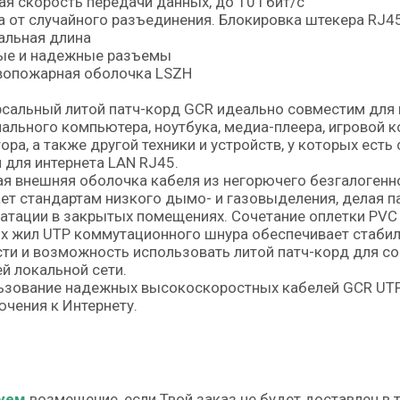
я скорость передачи данных, до 10 Гбит/с
 от случайного разъединения. Блокировка штекера RJ45
альная длина
ые и надежные разъемы
вопожарная оболочка LSZH
сальный литой патч-корд GCR идеально совместим для 
ального компьютера, ноутбука, медиа-плеера, игровой ко
ора, а также другой техники и устройств, у которых ес
 для интернета LAN RJ45.
я внешняя оболочка кабеля из негорючего безгалогенно
ет стандартам низкого дымо- и газовыделения, делая 
атации в закрытых помещениях. Сочетание оплетки PVC 
х жил UTP коммутационного шнура обеспечивает стаби
ти и возможность использовать литой патч-корд для 
й локальной сети.
зование надежных высокоскоростных кабелей GCR UTP 
чения к Интернету.
уем
возмещение, если Твой заказ не будет доставлен в 