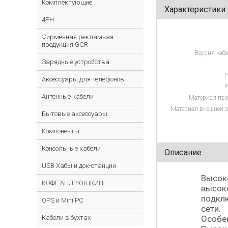
Комплектующие
Характеристики
4PH
Фирменная рекламная
продукция GCR
Версия кабе
Зарядные устройства
Р
Аксессуары для телефонов
Р
Антенные кабели
Материал про
Материал внешней о
Бытовые аксессуары
Компоненты
Консольные кабели
Описание
USB Хабы и док-станции
Высоко
КОФЕ АНДРЮШКИН
высоко
подклю
OPS и Mini PC
сети.
Кабели в бухтах
Особе