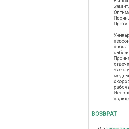
Высока
Защита
Оптим
Прочн
Проти
Универ
персон
проект
кабеля
Прочна
отвеча
эксплу
медны
скорос
рабоче
Исполь
подклю
ВОЗВРАТ
Мы
гарантир