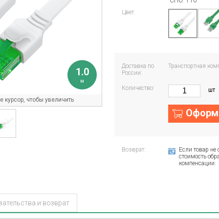
СПб: 110
Цвет:
Доставка по
Транспортная ком
1.0
России:
м
Количество:
шт
 курсор, чтобы увеличить
Оформи
Возврат:
Если товар не 
стоимость обра
компенсации.
зательства и возврат