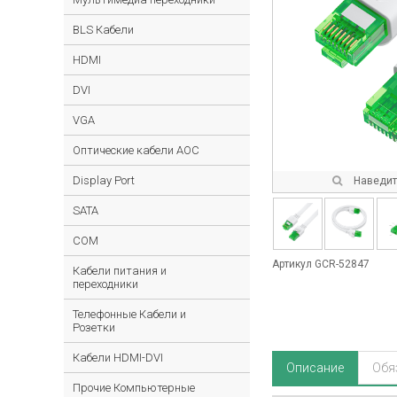
BLS Кабели
HDMI
DVI
VGA
Оптические кабели AOC
Display Port
Наведите
SATA
COM
Артикул GCR-52847
Кабели питания и
переходники
Телефонные Кабели и
Розетки
Кабели HDMI-DVI
Описание
Обя
Прочие Компьютерные