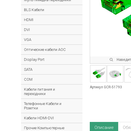
BLS Кабели
HDMI
DVI
VGA
Оптические кабели AOC
Display Port
Наведите
SATA
COM
Артикул GCR-51793
Кабели питания и
переходники
Телефонные Кабели и
Розетки
Кабели HDMI-DVI
Описание
Обя
Прочие Компьютерные