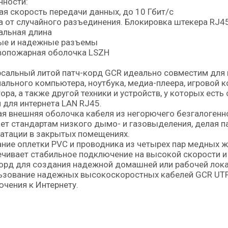
нности:
я скорость передачи данных, до 10 Гбит/с
 от случайного разъединения. Блокировка штекера RJ45
альная длина
ые и надежные разъемы
вопожарная оболочка LSZH
сальный литой патч-корд GCR идеально совместим для 
ального компьютера, ноутбука, медиа-плеера, игровой ко
ора, а также другой техники и устройств, у которых ес
 для интернета LAN RJ45.
я внешняя оболочка кабеля из негорючего безгалогенно
ет стандартам низкого дымо- и газовыделения, делая 
атации в закрытых помещениях.
ние оплетки PVC и проводника из четырех пар медных 
чивает стабильное подключение на высокой скорости и
орд для создания надежной домашней или рабочей лока
зование надежных высокоскоростных кабелей GCR UTP 
чения к Интернету.