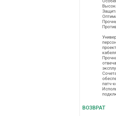
Особе
Высока
Защита
Оптим
Прочн
Проти
Универ
персон
проект
кабеля
Прочна
отвеча
эксплу
Сочета
обеспе
патч-к
Исполь
подклю
ВОЗВРАТ