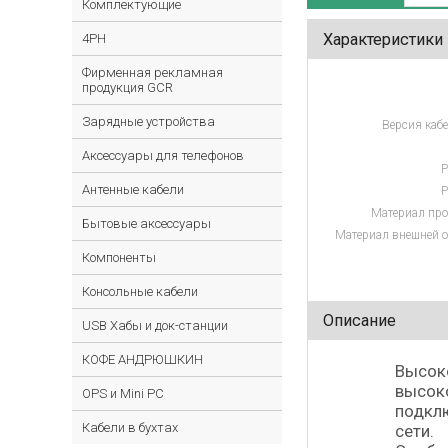
Комплектующие
Характеристики
4PH
Фирменная рекламная
продукция GCR
Зарядные устройства
Версия кабе
Аксессуары для телефонов
Р
Антенные кабели
Р
Материал про
Бытовые аксессуары
Материал внешней о
Компоненты
Консольные кабели
Описание
USB Хабы и док-станции
КОФЕ АНДРЮШКИН
Высоко
высоко
OPS и Mini PC
подклю
Кабели в бухтах
сети.