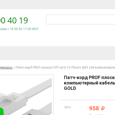
00 40 19
нами c 10-00 до 17-00 МСК
атегории
/
Патч-корд PROF плоский UTP cat.6 10 Гбит/с RJ45 LAN компьюте
Патч-корд PROF плоски
компьютерный кабель
GOLD
Цена:
958