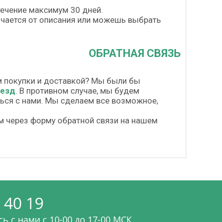
течение максимум 30 дней.
личается от описания или можешь выбрать
ОБРАТНАЯ СВЯЗЬ
м покупки и доставкой? Мы были бы
везд
. В противном случае, мы будем
шься с нами. Мы сделаем все возможное,
м через форму обратной связи на нашем
 40 19
ь с нами c 10-00 до 17-00 МСК