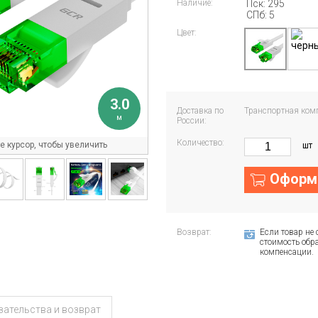
Наличие:
Пск: 295
СПб: 5
Цвет:
3.0
Доставка по
Транспортная ком
м
России:
Количество:
 курсор, чтобы увеличить
шт
Оформи
Возврат:
Если товар не 
стоимость обра
компенсации.
зательства и возврат