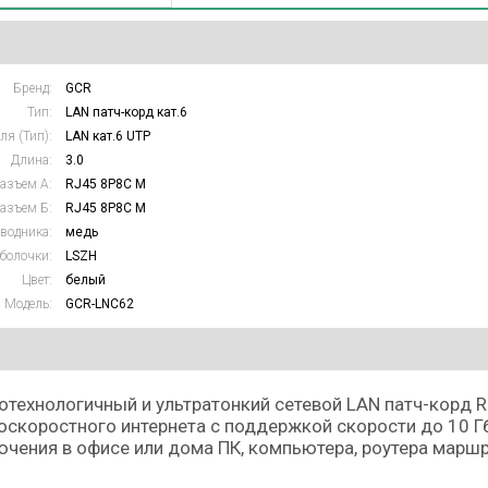
Бренд:
GCR
Тип:
LAN патч-корд кат.6
ля (Тип):
LAN кат.6 UTP
Длина:
3.0
азъем А:
RJ45 8P8C M
азъем Б:
RJ45 8P8C M
водника:
медь
болочки:
LSZH
Цвет:
белый
Модель:
GCR-LNC62
технологичный и ультратонкий сетевой LAN патч-корд RJ
скоростного интернета с поддержкой скорости до 10 Гб
чения в офисе или дома ПК, компьютера, роутера маршр