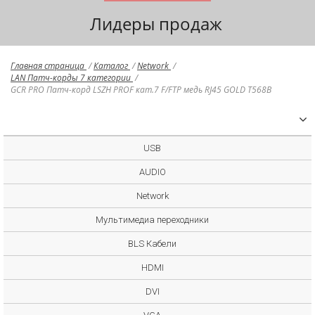
Лидеры продаж
Главная страница
/
Каталог
/
Network
/
LAN Патч-корды 7 категории
/
GCR PRO Патч-корд LSZH PROF кат.7 F/FTP медь RJ45 GOLD T568B
USB
AUDIO
Network
Мультимедиа переходники
BLS Кабели
HDMI
DVI