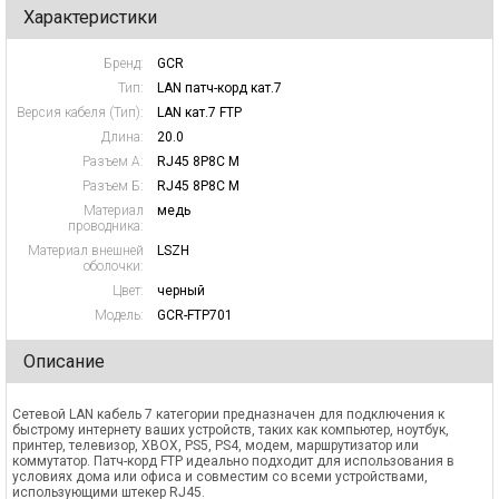
Характеристики
Бренд:
GCR
Тип:
LAN патч-корд кат.7
Версия кабеля (Тип):
LAN кат.7 FTP
Длина:
20.0
Разъем А:
RJ45 8P8C M
Разъем Б:
RJ45 8P8C M
Материал
медь
проводника:
Материал внешней
LSZH
оболочки:
Цвет:
черный
Модель:
GCR-FTP701
Описание
Сетевой LAN кабель 7 категории предназначен для подключения к
быстрому интернету ваших устройств, таких как компьютер, ноутбук,
принтер, телевизор, XBOX, PS5, PS4, модем, маршрутизатор или
коммутатор. Патч-корд FTP идеально подходит для использования в
условиях дома или офиса и совместим со всеми устройствами,
использующими штекер RJ45.