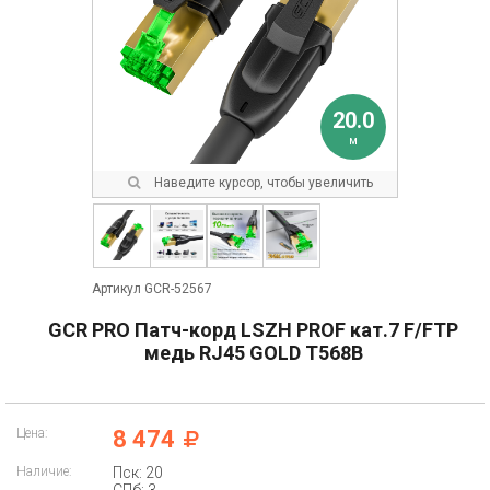
20.0
м
Наведите курсор, чтобы увеличить
Артикул GCR-52567
GCR PRO Патч-корд LSZH PROF кат.7 F/FTP
медь RJ45 GOLD T568B
Цена:
8 474
Наличие:
Пск: 20