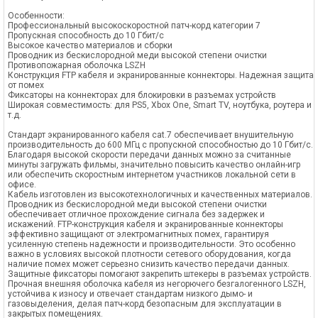
Особенности:
Профессиональный высокоскоростной патч-корд категории 7
Пропускная способность до 10 Гбит/с
Высокое качество материалов и сборки
Проводник из бескислородной меди высокой степени очистки
Противопожарная оболочка LSZH
Конструкция FTP кабеля и экранированные коннекторы. Надежная защита
от помех
Фиксаторы на коннекторах для блокировки в разъемах устройств
Широкая совместимость: для PS5, Xbox One, Smart TV, ноутбука, роутера и
т.д.
Стандарт экранированного кабеля cat.7 обеспечивает внушительную
производительность до 600 МГц с пропускной способностью до 10 Гбит/с.
Благодаря высокой скорости передачи данных можно за считанные
минуты загружать фильмы, значительно повысить качество онлайн-игр
или обеспечить скоростным интернетом участников локальной сети в
офисе.
Кабель изготовлен из высокотехнологичных и качественных материалов.
Проводник из бескислородной меди высокой степени очистки
обеспечивает отличное прохождение сигнала без задержек и
искажений. FTP-конструкция кабеля и экранированные коннекторы
эффективно защищают от электромагнитных помех, гарантируя
усиленную степень надежности и производительности. Это особенно
важно в условиях высокой плотности сетевого оборудования, когда
наличие помех может серьезно снизить качество передачи данных.
Защитные фиксаторы помогают закрепить штекеры в разъемах устройств.
Прочная внешняя оболочка кабеля из негорючего безгалогенного LSZH,
устойчива к износу и отвечает стандартам низкого дымо- и
газовыделения, делая патч-корд безопасным для эксплуатации в
закрытых помещениях.