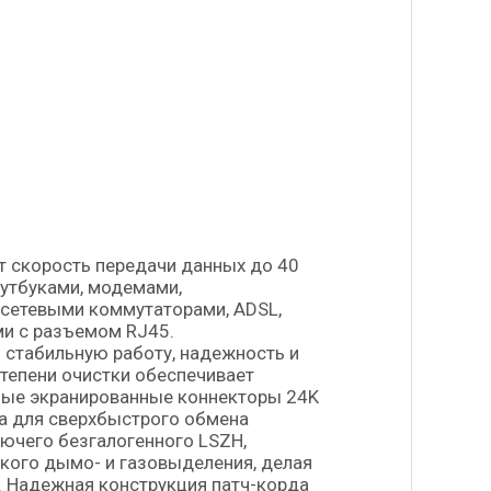
т скорость передачи данных до 40
оутбуками, модемами,
h, сетевыми коммутаторами, ADSL,
ми с разъемом RJ45.
я стабильную работу, надежность и
тепени очистки обеспечивает
ные экранированные коннекторы 24K
а для сверхбыстрого обмена
ючего безгалогенного LSZH,
зкого дымо- и газовыделения, делая
 Надежная конструкция патч-корда