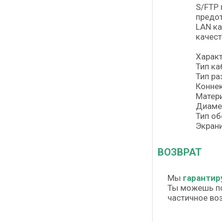
S/FTP 
предот
LAN ка
качест
Характ
Тип ка
Тип ра
Конне
Матери
Диаме
Тип об
Экрани
ВОЗВРАТ
Мы
гарантир
Ты можешь п
частичное во