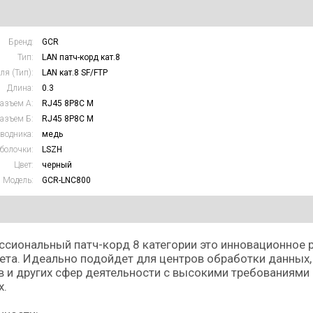
Бренд:
GCR
Тип:
LAN патч-корд кат.8
ля (Тип):
LAN кат.8 SF/FTP
Длина:
0.3
азъем А:
RJ45 8P8C M
азъем Б:
RJ45 8P8C M
водника:
медь
болочки:
LSZH
Цвет:
черный
Модель:
GCR-LNC800
сиональный патч-корд 8 категории это инновационное 
ета. Идеально подойдет для центров обработки данных
 и других сфер деятельности с высокими требованиями 
х.