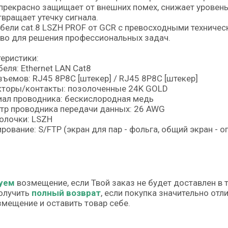
прекрасно защищает от внешних помех, снижает уровен
вращает утечку сигнала.
бели cat.8 LSZH PROF от GCR с превосходными техничес
во для решения профессиональных задач.
еристики:
беля: Ethernet LAN Cat8
зъемов: RJ45 8P8C [штекер] / RJ45 8P8C [штекер]
кторы/контакты: позолоченные 24K GOLD
ал проводника: бескислородная медь
тр проводника передачи данных: 26 AWG
олочки: LSZH
рование: S/FTP (экран для пар - фольга, общий экран - о
уем
возмещение, если Твой заказ не будет доставлен в 
олучить
полный возврат
, если покупка значительно от
змещение и оставить товар себе.