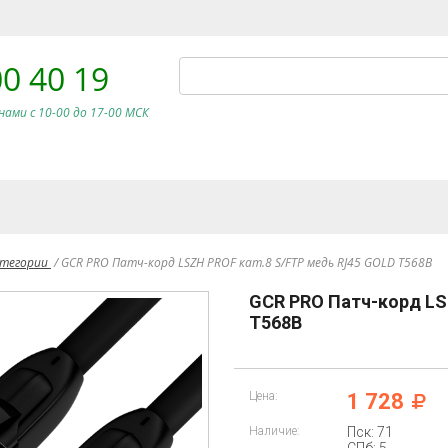
00 40 19
нами c 10-00 до 17-00 МСК
атегории
/
GCR PRO Патч-корд LSZH PROF кат.8 S/FTP медь RJ45 GOLD T568B
GCR PRO Патч-корд LS
T568B
Цена:
1 728
Наличие:
Пск: 71