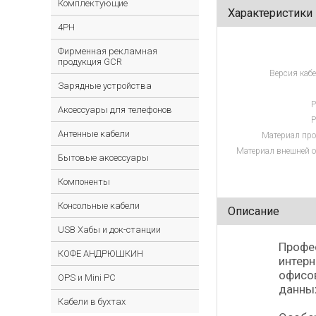
Комплектующие
Характеристики
4PH
Фирменная рекламная
продукция GCR
Версия кабе
Зарядные устройства
Р
Аксессуары для телефонов
Р
Антенные кабели
Материал про
Материал внешней о
Бытовые аксессуары
Компоненты
Консольные кабели
Описание
USB Хабы и док-станции
Профес
КОФЕ АНДРЮШКИН
интерн
офисов
OPS и Mini PC
данны
Кабели в бухтах