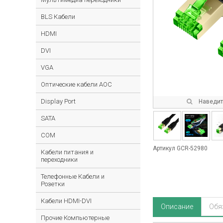
BLS Кабели
HDMI
DVI
VGA
Оптические кабели AOC
Display Port
Наведите
SATA
COM
Артикул GCR-52980
Кабели питания и
переходники
Телефонные Кабели и
Розетки
Кабели HDMI-DVI
Описание
Обя
Прочие Компьютерные