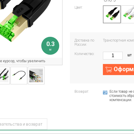
СПб: 5
Цвет:
Доставка по
Транспортная ком
0.3
России:
м
Количество:
шт
 курсор, чтобы увеличить
Оформи
Возврат:
Если товар не 
стоимость обра
компенсации.
зательства и возврат