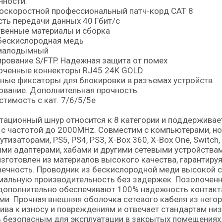
нности:
оскоростной профессиональный патч-корд CAT 8
ть передачи данных 40 Гбит/с
венные материалы и сборка
бескислородная медь
малодымный
рование S/FTP. Надежная защита от помех
оченные коннекторы RJ45 24K GOLD
ные фиксаторы для блокировки в разъемах устройств
ование. Дополнительная прочность
тимость с кат. 7/6/5/5е
ационный шнур относится к 8 категории и поддерживае
 с частотой до 2000MHz. Совместим с компьютерами, н
тизаторами, PS5, PS4, PS3, X-Box 360, X-Box One, Switc
ми адаптерами, хабами и другими сетевыми устройства
зготовлен из материалов высокого качества, гарантиру
ечность. Проводник из бескислородной меди высокой с
мальную производительность без задержек. Позолочен
дополнительно обеспечивают 100% надежность контакт
и. Прочная внешняя оболочка сетевого кабеля из негор
ива к износу и повреждениям и отвечает стандартам ни
 безопасным для эксплуатации в закрытых помещениях.