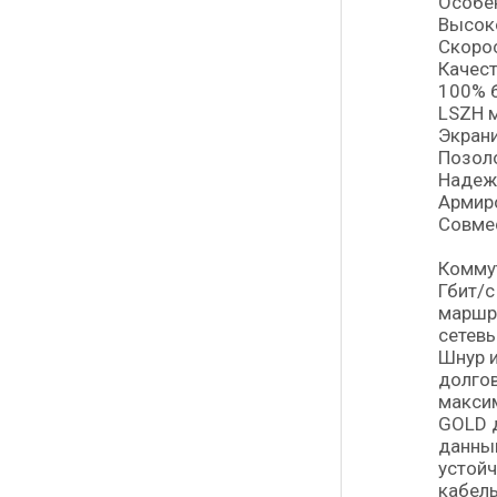
Особе
Высок
Скорос
Качест
100% 
LSZH 
Экрани
Позол
Надеж
Армир
Совмес
Коммут
Гбит/с
маршру
сетевы
Шнур и
долгов
макси
GOLD 
данным
устойч
кабель