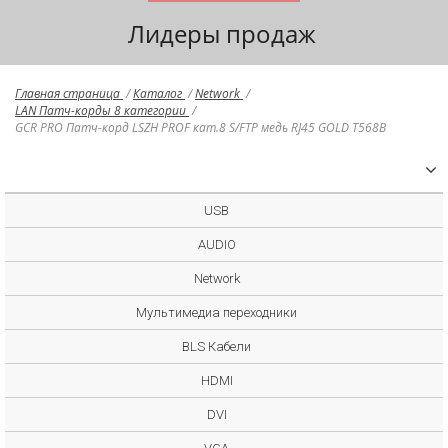
Лидеры продаж
Главная страница
/
Каталог
/
Network
/
LAN Патч-корды 8 категории
/
GCR PRO Патч-корд LSZH PROF кат.8 S/FTP медь RJ45 GOLD T568B
USB
AUDIO
Network
Мультимедиа переходники
BLS Кабели
HDMI
DVI