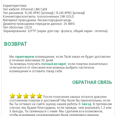
Характеристики:
Тип кабеля: Ethernet LAN Cat8
Тип разъемов: RJ45 8P8C [штекер] / RJ45 8P8C [штекер]
Коннекторы/контакты: позолоченные 24K GOLD
Материал проводника: бескислородная медь
Диаметр проводника передачи данных: 26 AWG
Тип оболочки: LSZH
Экранирование: S/FTP (экран для пар - фольга, общий экран - оплетка)
ВОЗВРАТ
Мы
гарантируем
возмещение, если Твой заказ не будет доставлен
в течение максимум 30 дней.
Ты можешь получить
полный возврат
, если покупка значительно
отличается от описания или можешь выбрать частичное
возмещение и оставить товар себе.
ОБРАТНАЯ СВЯЗЬ
После получения заказа остался доволен
состоянием покупки и доставкой? Мы были бы признательны, если
бы Ты оставил на сайте оценку нашей работы
5-звезд
. В противном
случае, мы будем благодарны, если прежде, чем указывать 1,2 или
3 звезды, Ты свяжешься с нами. Мы сделаем все возможное,
чтобы возникшие недоразумения были оперативно решены.