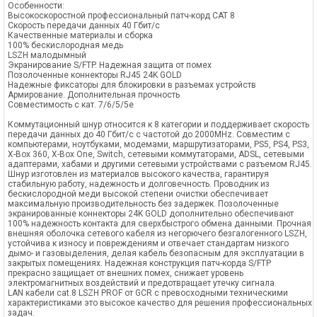
Особенности:
Высокоскоростной профессиональный патч-корд CAT 8
Скорость передачи данных 40 Гбит/с
Качественные материалы и сборка
100% бескислородная медь
LSZH малодымный
Экранирование S/FTP. Надежная защита от помех
Позолоченные коннекторы RJ45 24K GOLD
Надежные фиксаторы для блокировки в разъемах устройств
Армирование. Дополнительная прочность
Совместимость с кат. 7/6/5/5е
Коммутационный шнур относится к 8 категории и поддерживает скорость
передачи данных до 40 Гбит/с с частотой до 2000MHz. Совместим с
компьютерами, ноутбуками, модемами, маршрутизаторами, PS5, PS4, PS3,
X-Box 360, X-Box One, Switch, сетевыми коммутаторами, ADSL, сетевыми
адаптерами, хабами и другими сетевыми устройствами с разъемом RJ45.
Шнур изготовлен из материалов высокого качества, гарантируя
стабильную работу, надежность и долговечность. Проводник из
бескислородной меди высокой степени очистки обеспечивает
максимальную производительность без задержек. Позолоченные
экранированные коннекторы 24K GOLD дополнительно обеспечивают
100% надежность контакта для сверхбыстрого обмена данными. Прочная
внешняя оболочка сетевого кабеля из негорючего безгалогенного LSZH,
устойчива к износу и повреждениям и отвечает стандартам низкого
дымо- и газовыделения, делая кабель безопасным для эксплуатации в
закрытых помещениях. Надежная конструкция патч-корда S/FTP
прекрасно защищает от внешних помех, снижает уровень
электромагнитных воздействий и предотвращает утечку сигнала.
LAN кабели cat.8 LSZH PROF от GCR с превосходными техническими
характеристиками это высокое качество для решения профессиональных
задач.