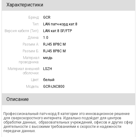
Характеристики
Бренд:
GCR
Тип:
LAN патч-корд кат.8
Версия кабеля (Тип):
LAN кат.8 SF/FTP
Длина:
1.0
Разъем А:
RJ45 8P8C M
Разъем Б:
RJ45 8P8C M
Материал
медь
проводника:
Материал внешней
LSZH
оболочки:
Цвет:
белый
Модель:
GCR-LNC800
Описание
Профессиональный патч-корд 8 категории это инновационное решение
для сверхскоростного интернета. Идеально подойдет для центров
обработки данных, образовательных учреждений, офисов и других сфер
деятельности с высокими требованиями к скорости и надежности
передачи данных.