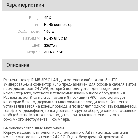
Характеристики
Бренд:
4ПХ
Тип:
RJ45 коннектор
Особенности:
100 шт
Разъем А:
RJ45 8P8C M
Цвет:
желтый
Модель:
4PH-RJ45K
Описание
Разъем штекер RJ45 8P8C LAN для сетевого кабеля кат. 5е UTP
Универсальный коннектор RJ45 предназначен для обжима кабеля витой
пары диаметром 24 AWG, который используется для соединения
компьютерного, сетевого и телекоммуникационного оборудования.
Разъем имеет 8 контактов-ножей и 8 позиций (8P8C), соответствует
категории 5е и поддерживает многожильное соединение. Коннектор
устанавливается на конец провода и позволяет подключать компьютеры,
телефоны, домофоны, точки доступа и другое оборудование к локальной
и общей сети. Монтаж производится при помощи специального
обжимного инструмента – кримпера.
Высококачественные материалы
Корпус изделия выполнен из качественного ABS-пластика, контакты
имеют золотое напыление 24К GOLD для безупречной пропускной