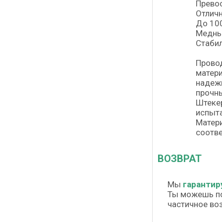
Превос
Отлич
До 10
Медны
Стабил
Провод
матери
надежн
прочны
Штеке
испыт
Матери
соотве
ВОЗВРАТ
Мы
гарантир
Ты можешь п
частичное во