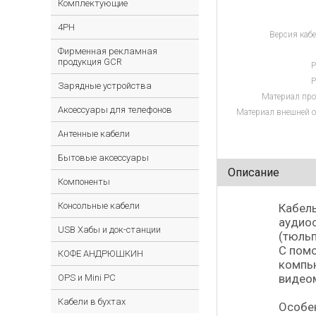
Комплектующие
4PH
Версия кабе
Фирменная рекламная
продукция GCR
Р
Р
Зарядные устройства
Материал про
Аксессуары для телефонов
Материал внешней о
Антенные кабели
Бытовые аксессуары
Описание
Компоненты
Консольные кабели
Кабель
аудиос
USB Хабы и док-станции
(тюльп
С помо
КОФЕ АНДРЮШКИН
компью
видео
OPS и Mini PC
Кабели в бухтах
Особе