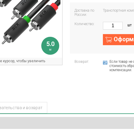
Доставка по
Транспортная ком
России:
Количество:
шт
Оформи
5.0
м
 курсор, чтобы увеличить
Возврат:
Если товар не 
стоимость обра
компенсации.
зательства и возврат