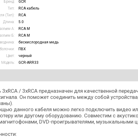
Бренд:
GCR
Тип:
RCA кабель
ля (Тип):
RCA
Длина:
5.0
азъем А:
RCA M
азъем Б:
RCA M
водника:
бескислородная медь
болочки:
ПВХ
Цвет:
черный
Модель:
GCR-ARR33
 3хRCA / 3хRCA предназначен для качественной передач
игнала. Он поможет соединить между собой устройств
аны).
щью данного кабеля можно легко подключить видео или
теру или другому оборудованию. Совместим с акустикой
магнитофонами, DVD-проигрывателями, музыкальными ц
нности: