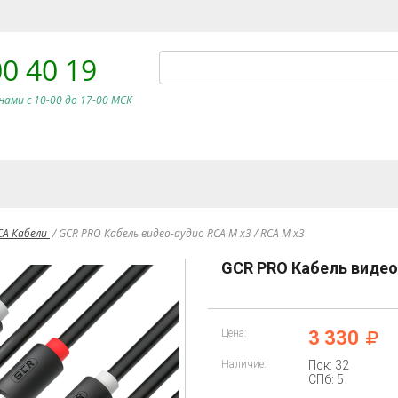
00 40 19
нами c 10-00 до 17-00 МСК
RCA Кабели
/
GCR PRO Кабель видео-аудио RCA M х3 / RCA M х3
GCR PRO Кабель видео-
Цена:
3 330
Наличие:
Пск: 32
СПб: 5