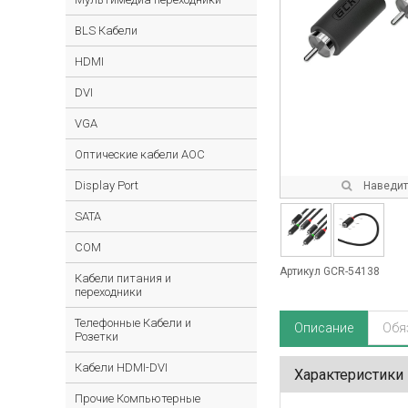
BLS Кабели
HDMI
DVI
VGA
Оптические кабели AOC
Display Port
Наведите
SATA
COM
Артикул GCR-54138
Кабели питания и
переходники
Телефонные Кабели и
Описание
Обя
Розетки
Кабели HDMI-DVI
Характеристики
Прочие Компьютерные