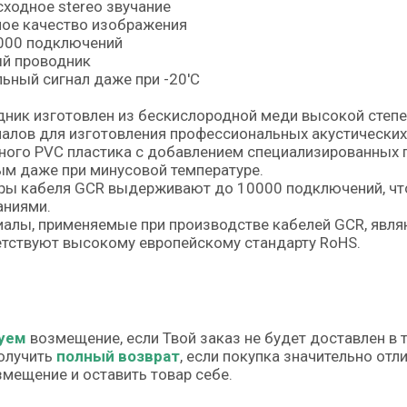
ходное stereo звучание
ное качество изображения
000 подключений
й проводник
ьный сигнал даже при -20'C
ник изготовлен из бескислородной меди высокой степен
алов для изготовления профессиональных акустических
ого PVC пластика с добавлением специализированных 
м даже при минусовой температуре.
ры кабеля GCR выдерживают до 10000 подключений, чт
аниями.
алы, применяемые при производстве кабелей GCR, явля
тствуют высокому европейскому стандарту RoHS.
уем
возмещение, если Твой заказ не будет доставлен в 
олучить
полный возврат
, если покупка значительно от
змещение и оставить товар себе.