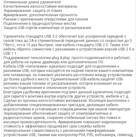
Оптимальная длина удлинителя
Качественные износостойкие материалы
Экранирование: защита от помех
Армирование: дополнительная прочность
Разъем с крепежными отверстиями для панели
Подключение в труднодоступных местах
Защита USB портов компьютера от расшатывания
Удлинитель стандарта USB 3.0 обеспечит вас ускоренной зарядкой с
силой тока до 2А и стремительной передачей данных со скоростью до 5
Гбит/с, что в 10 раз быстрее, чем кабель стандарта USB 2.0. Также этот
кабель обратно совместим с разъемами и устройствами версий USB 2.0 и
USB 1.1.
Поддерживает технологию plug & play: просто подключается и работает,
для работы не нужны драйверы или дополнительное ПО.
Кабель USB «папа-мама» идеально подходит для подключения к
разъемам USB, которые находятся на задней панели вашего компьютера
или телевизора: он поможет увеличить расстояние между устройствами
до более удобного места. Удлинительный USB-кабель защитит USB-
разъемы вашей техники от расшатывания, которое возникает из-за
частого подключения и отключения устройств.
Благодаря удобному креплению под винт данный удлинитель подходит
для скрытого монтажа внутри корпусов других устройств, мебели и т.д.
Сделан из прочных износостойких материалов. Изоляция выполнена с
добавлением специализированных присадок, делающих кабель
морозостойким и устойчивым к повреждениям при низкой температуре.
Экранирование обеспечивает защиту от электромагнитных и
радиочастотных шумов, сохраняя стабильный сигнал без помех и
высокую производительность. Армирование повышает коррозионную
стойкость и эффективно продлевает срок службы кабеля.
Универсальная совместимость с различными периферийными
устройствами USB, такими как контроллер PS4, PS5, веб-камера, геймпад,