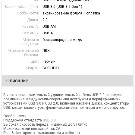
Тип:
USB 3.0 AM/AF удлинитель
Версия кабеля (Тип):
USB 3.0 (USB 3.2 Gen 1)
Особенности:
экранирование фольга + оплетка
Длина:
2.0
Разъем А:
USB AM
Разъем Б:
USB AF
Материал
бескислородная медь
проводника:
Материал внешней
ПВХ
оболочки:
Цвет:
черный
Модель:
GCR-UE31
Описание
Высокопроизводительный удлинительный кабель USB 3.0 расширяет
соединение между компьютером или ноутбуком и периферийными
устройствами USB 3.0 и USB 2.0, включая жесткие диски, концентраторы
USB, мыши, клавиатуры, флэш-накопители, принтеры и многое другое.
Особенности:
Поддержка стандарта USB 3.0
Высокая скорость передачи данных до 5 Гбит/с
Максимальный выходной ток 2A
Plug & play: просто подключается и работает