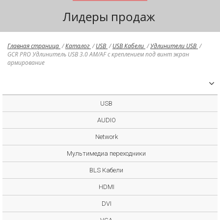
Лидеры продаж
Главная страница
/
Каталог
/
USB
/
USB Кабели
/
Удлинители USB
/
GCR PRO Удлинитель USB 3.0 AM/AF с креплением под винт экран
армирование
USB
AUDIO
Network
Мультимедиа переходники
BLS Кабели
HDMI
DVI