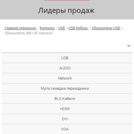
Лидеры продаж
Главная страница
/
Каталог
/
USB
/
USB Кабели
/
Удлинители USB
/
Удлинитель AM / AF плоский
USB
AUDIO
Network
Мультимедиа переходники
BLS Кабели
HDMI
DVI
VGA