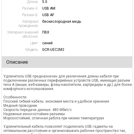
Длина:
5.0
Разъем А:
USB AM
Разъем Б:
USB AF
Материал
бескислородная медь
проводника:
Материал внешней
ПВХ
оболочки:
Цвет:
синий
Модель:
GCR-UEC2M2
Описание
Удлинитель USB предназначен для увеличения длины кабеля при
подключении различных периферийных устройств USB, имеющих разъем
типа А (мыши, веб-камеры, флеш-накопители, картридеры и др.) для более
комфортного использования.
Особенности:
Плоский гибкий кабель: экономия места и удобное хранение
Медный проводник
Скорость передачи данных: 480 Мбит/с
Надежные износостойкие разъемы
Морозостойкий, отличная работа при низких температурах
Удлинительный кабель позволяет подключать USB гаджеты на
оптимальном расстоянии и организовывать рабочее пространство так,