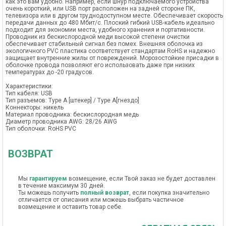
как это вам удобно. Например, если шнур подключаемого устройства
очень короткий, или USB порт расположен на задней стороне ПК,
телевизора или в другом труднодоступном месте. Обеспечивает скорость
передачи данных до 480 Мбит/с. Плоский гибкий USB-кабель идеально
подходит для экономии места, удобного хранения и портативности.
Проводник из бескислородной меди высокой степени очистки
обеспечивает стабильный сигнал без помех. Внешняя оболочка из
экологичного PVC пластика соответствует стандартам RoHS и надежно
защищает внутренние жилы от повреждений. Морозостойкие присадки в
оболочке провода позволяют его использовать даже при низких
температурах до -20 градусов.
Характеристики:
Тип кабеля: USB
Тип разъемов: Type A [штекер] / Type A[гнездо]
Коннекторы: никель
Материал проводника: бескислородная медь
Диаметр проводника AWG: 28/26 AWG
Тип оболочки: RoHS PVC
ВОЗВРАТ
Мы
гарантируем
возмещение, если Твой заказ не будет доставлен
в течение максимум 30 дней.
Ты можешь получить
полный возврат
, если покупка значительно
отличается от описания или можешь выбрать частичное
возмещение и оставить товар себе.