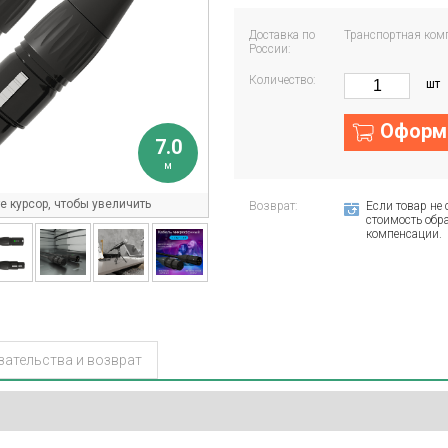
Доставка по
Транспортная ком
России:
Количество:
шт
Оформи
7.0
м
 курсор, чтобы увеличить
Возврат:
Если товар не 
стоимость обра
компенсации.
зательства и возврат