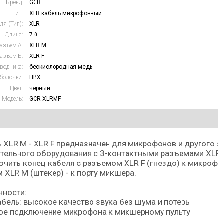
Бренд:
GCR
Тип:
XLR кабель микрофонный
ля (Тип):
XLR
Длина:
7.0
азъем А:
XLR M
азъем Б:
XLR F
водника:
бескислородная медь
болочки:
ПВХ
Цвет:
черный
Модель:
GCR-XLRMF
 XLR M - XLR F предназначен для микрофонов и другог
тельного оборудования с 3-контактными разъемами XL
чить конец кабеля с разъемом XLR F (гнездо) к микроф
 XLR M (штекер) - к порту микшера.
нности:
кабель: высокое качество звука без шума и потерь
ое подключение микрофона к микшерному пульту