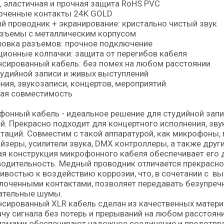
, эластичная и прочная защита RoHS PVC
оченные контакты 24K GOLD
 проводник + экранирование: кристально чистый звук
азъемы с металлическим корпусом
ровка разъемов: прочное подключение
ионные колпачки: защита от перегибов кабеля
сированный кабель: без помех на любом расстоянии
удийной записи и живых выступлений
ния, звукозаписи, концертов, мероприятий
ая совместимость
онный кабель - идеальное решение для студийной запис
й. Прекрасно подходит для концертного исполнения, зву
таций. Совместим с такой аппаратурой, как микрофоны,
йзеры, усилители звука, DMX контроллеры, а также друг
я конструкция микрофонного кабеля обеспечивает его 
одительность. Медный проводник отличается прекрасн
ивостью к воздействию коррозии, что, в сочетании с 
лоченными контактами, позволяет передавать безупречн
ательные шумы.
сированный XLR кабель сделан из качественных матери
чу сигнала без потерь и прерываний на любом расстоя
измами обеспечивают надежное соединение и предотвр