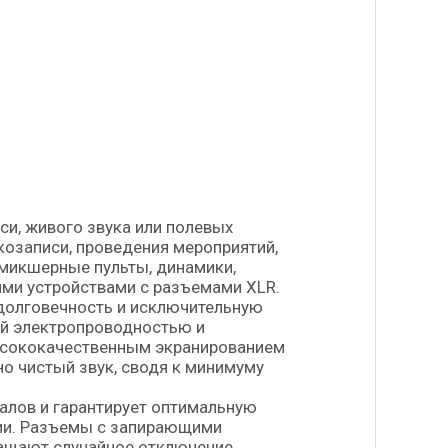
и, живого звука или полевых
козаписи, проведения мероприятий,
 микшерные пульты, динамики,
ими устройствами с разъемами XLR.
долговечность и исключительную
ой электропроводностью и
высококачественным экранированием
о чистый звук, сводя к минимуму
алов и гарантирует оптимальную
нии. Разъемы с запирающими
ащают случайное отключение.