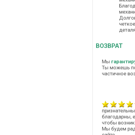
Благод
механи
Долгов
четкое
деталя
ВОЗВРАТ
Мы
гарантир
Ты можешь п
частичное во
признательны
благодарны, 
чтобы возник
Мы будем рад
сайте.