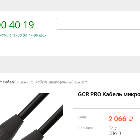
00 40 19
нами c 10-00 до 17-00 МСК
LR Кабели
/
GCR PRO Кабель микрофонный XLR M/F
GCR PRO Кабель микр
Цена:
2 066
Наличие:
Пск: 1
СПб: 0