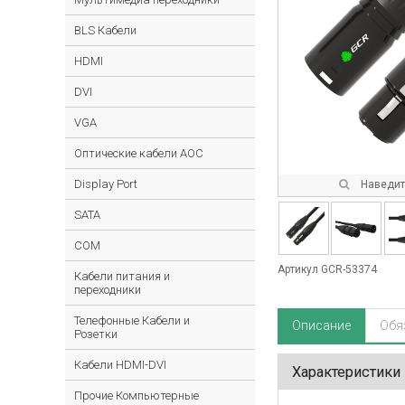
BLS Кабели
HDMI
DVI
VGA
Оптические кабели AOC
Display Port
Наведите
SATA
COM
Артикул GCR-53374
Кабели питания и
переходники
Телефонные Кабели и
Описание
Обя
Розетки
Кабели HDMI-DVI
Характеристики
Прочие Компьютерные