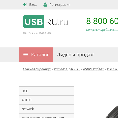
Вход
Регистрация
8 800 6
Консультируйтесь с 
ИНТЕРНЕТ-МАГАЗИН
Каталог
Лидеры продаж
Главная страница
/
Каталог
/
AUDIO
/
AUDIO Кабели
/
XLR / X
USB
AUDIO
Network
Мультимедиа переходники