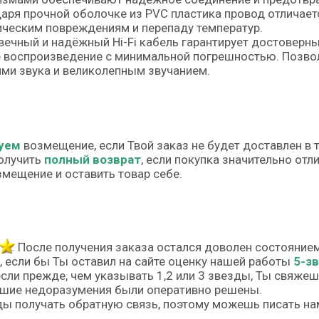
аря прочной оболочке из PVC пластика провод отличает
ческим повреждениям и перепаду температур.
ечный и надёжный Hi-Fi кабель гарантирует достоверны
 воспроизведение с минимальной погрешностью. Позво
ми звука и великолепным звучанием.
уем
возмещение, если Твой заказ не будет доставлен в 
олучить
полный возврат
, если покупка значительно от
змещение и оставить товар себе.
После получения заказа остался доволен состояние
, если бы Ты оставил на сайте оценку нашей работы
5-з
если прежде, чем указывать 1,2 или 3 звезды, Ты свяже
шие недоразумения были оперативно решены.
ы получать обратную связь, поэтому можешь писать на