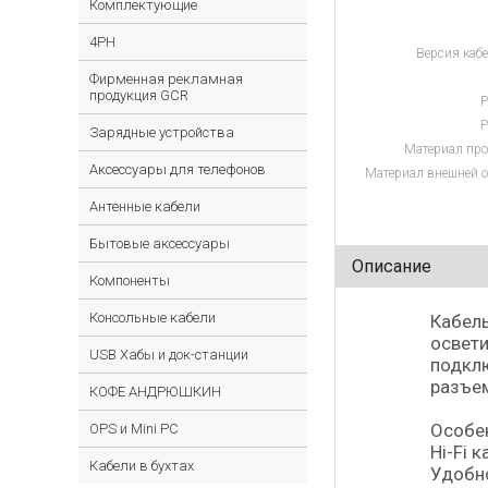
Комплектующие
4PH
Версия кабе
Фирменная рекламная
продукция GCR
Р
Р
Зарядные устройства
Материал про
Аксессуары для телефонов
Материал внешней о
Антенные кабели
Бытовые аксессуары
Описание
Компоненты
Консольные кабели
Кабель
освети
USB Хабы и док-станции
подклю
разъем
КОФЕ АНДРЮШКИН
Особе
OPS и Mini PC
Hi-Fi 
Кабели в бухтах
Удобн