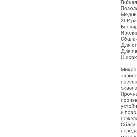
Гибкая
Позол
Медный
XLR р
Блоки
Изоляц
Сбалан
Для ст
Для пе
Широк
Микроф
записе
презен
эквала
Прочна
произв
устойч
и позо
нежел
Сбалан
переда
механ