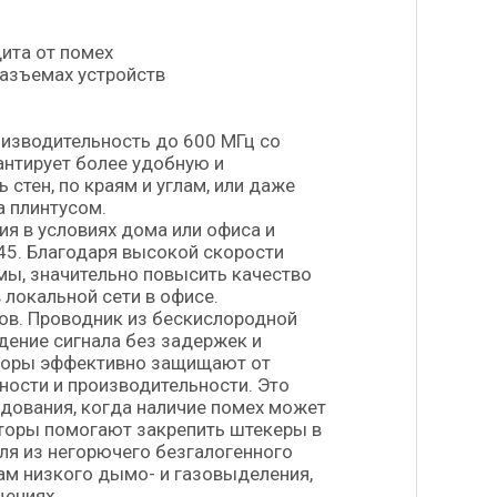
ита от помех
азъемах устройств
изводительность до 600 МГц со
антирует более удобную и
стен, по краям и углам, или даже
а плинтусом.
я в условиях дома или офиса и
45. Благодаря высокой скорости
ы, значительно повысить качество
 локальной сети в офисе.
ов. Проводник из бескислородной
дение сигнала без задержек и
кторы эффективно защищают от
ности и производительности. Это
дования, когда наличие помех может
торы помогают закрепить штекеры в
ля из негорючего безгалогенного
там низкого дымо- и газовыделения,
щениях.