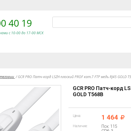
00 40 19
нами c 10-00 до 17-00 МСК
атегории
/
GCR PRO Патч-корд LSZH плоский PROF кат.7 FTP медь RJ45 GOLD T
GCR PRO Патч-корд LS
GOLD T568B
Цена:
1 464
Наличие:
Пск: 115