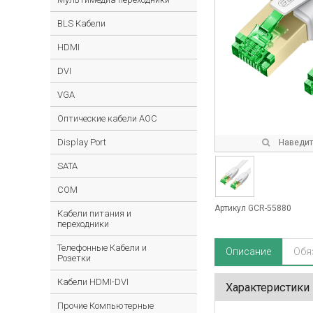
BLS Кабели
HDMI
DVI
VGA
Оптические кабели AOC
Display Port
Наведите
SATA
COM
Артикул GCR-55880
Кабели питания и
переходники
Телефонные Кабели и
Описание
Обя
Розетки
Кабели HDMI-DVI
Характеристики
Прочие Компьютерные