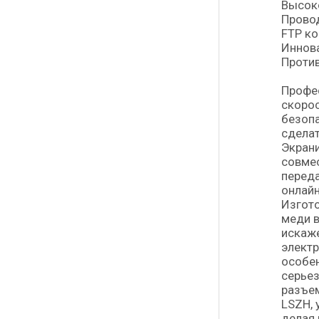
Высоко
Провод
FTP ко
Иннова
Проти
Профес
скорос
безопа
сделат
Экрани
совмес
переда
онлайн
Изгото
меди в
искаже
электр
особен
серьез
разъем
LSZH, 
делая