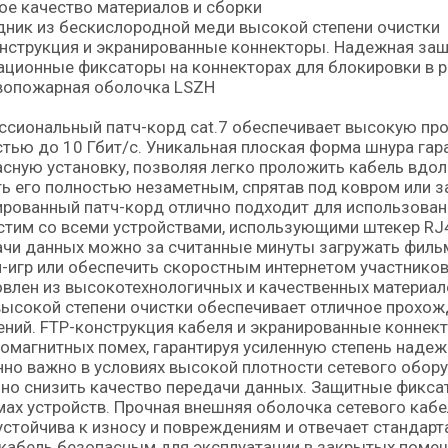
е качество материалов и сборки
ник из бескислородной меди высокой степени очистки
нструкция и экранированные коннекторы. Надежная защ
ционные фиксаторы на коннекторах для блокировки в р
вопожарная оболочка LSZH
сиональный патч-корд cat.7 обеспечивает высокую про
тью до 10 Гбит/с. Уникальная плоская форма шнура гар
сную установку, позволяя легко проложить кабель вдоль 
ь его полностью незаметным, спрятав под ковром или з
рованный патч-корд отлично подходит для использовани
тим со всеми устройствами, использующими штекер RJ
чи данных можно за считанные минуты загружать фильм
-игр или обеспечить скоростным интернетом участников
влен из высокотехнологичных и качественных материал
ысокой степени очистки обеспечивает отличное прохож
ний. FTP-конструкция кабеля и экранированные конне
омагнитных помех, гарантируя усиленную степень надеж
но важно в условиях высокой плотности сетевого обору
но снизить качество передачи данных. Защитные фикса
ах устройств. Прочная внешняя оболочка сетевого кабе
устойчива к износу и повреждениям и отвечает стандар
 кабель безопасным для эксплуатации в закрытых поме