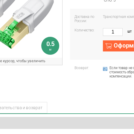
СПб: 3
Доставка по
Транспортная ком
России:
Количество:
шт
0.5
Оформи
м
 курсор, чтобы увеличить
Возврат:
Если товар не 
стоимость обра
компенсации.
зательства и возврат