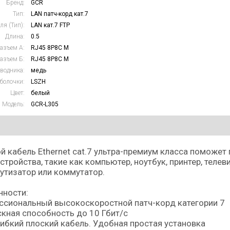
Бренд:
GCR
Тип:
LAN патч-корд кат.7
ля (Тип):
LAN кат.7 FTP
Длина:
0.5
азъем А:
RJ45 8P8C M
азъем Б:
RJ45 8P8C M
водника:
медь
болочки:
LSZH
Цвет:
белый
Модель:
GCR-L305
й кабель Ethernet cat.7 ультра-премиум класса поможет
стройства, такие как компьютер, ноутбук, принтер, телеви
тизатор или коммутатор.
нности:
ссиональный высокоскоростной патч-корд категории 7
кная способность до 10 Гбит/с
ибкий плоский кабель. Удобная простая установка