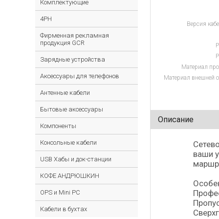
Комплектующие
4PH
Версия кабе
Фирменная рекламная
продукция GCR
Р
Р
Зарядные устройства
Материал про
Аксессуары для телефонов
Материал внешней о
Антенные кабели
Бытовые аксессуары
Описание
Компоненты
Консольные кабели
Сетево
ваши у
USB Хабы и док-станции
маршру
КОФЕ АНДРЮШКИН
Особе
Профе
OPS и Mini PC
Пропус
Кабели в бухтах
Сверхг