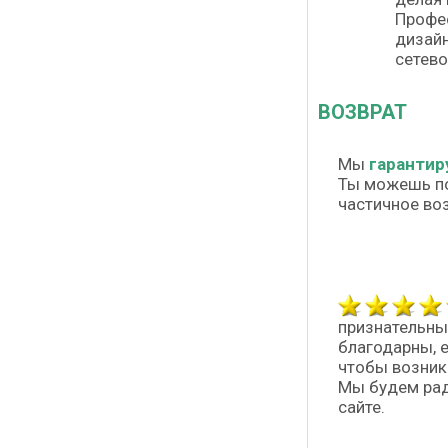
Профес
дизай
сетево
ВОЗВРАТ
Мы
гарантир
Ты можешь п
частичное во
признательны
благодарны, 
чтобы возник
Мы будем рад
сайте.