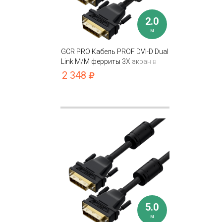
2.0
м
GCR PRO Кабель PROF DVI-D Dual
Link M/M ферриты 3Х экран в
оплетке нейлон
2 348
5.0
м