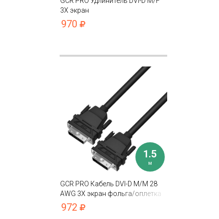
GCR PRO Удлинитель DVI-D M/F
3Х экран
970
1.5
м
GCR PRO Кабель DVI-D M/M 28
AWG 3Х экран фольга/оплетка
972