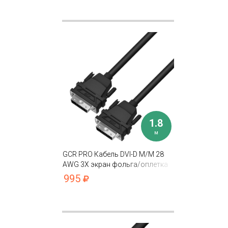
1.8
м
GCR PRO Кабель DVI-D M/M 28
AWG 3Х экран фольга/оплетка
995