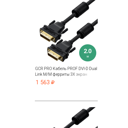
2.0
м
GCR PRO Кабель PROF DVI-D Dual
Link M/M ферриты 3Х экран
капрон
1 563