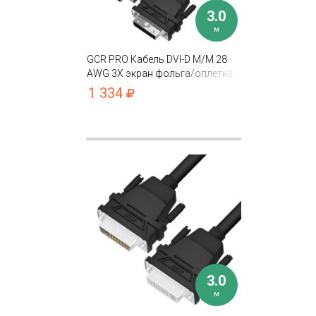
3.0
м
GCR PRO Кабель DVI-D M/M 28
AWG 3Х экран фольга/оплетка
1 334
3.0
м