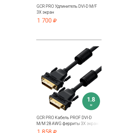
GCR PRO Удлинитель DVI-D M/F
3Х экран
1 700
1.8
м
GCR PRO Кабель PROF DVI-D
M/M 28 AWG ферриты 3X экран
фольга/оплетка
1 858