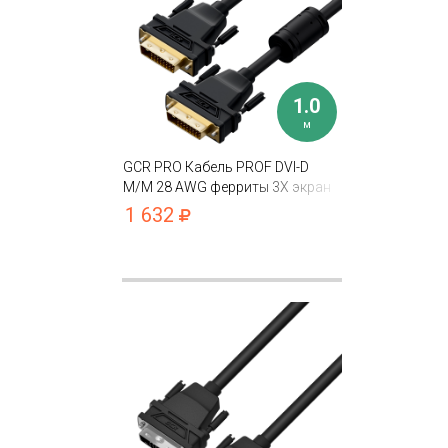
1.0
м
GCR PRO Кабель PROF DVI-D
M/M 28 AWG ферриты 3X экран
фольга/оплетка
1 632