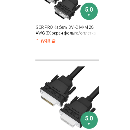
5.0
м
GCR PRO Кабель DVI-D M/M 28
AWG 3Х экран фольга/оплетка
1 698
5.0
м