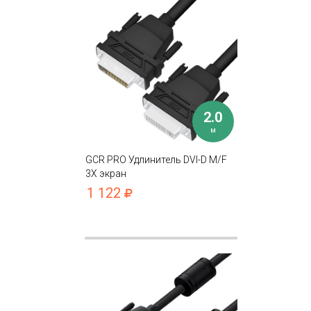
2.0
м
GCR PRO Удлинитель DVI-D M/F
3Х экран
1 122