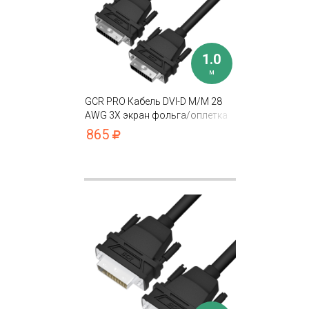
1.0
м
GCR PRO Кабель DVI-D M/M 28
AWG 3Х экран фольга/оплетка
865