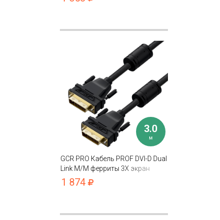
3.0
м
GCR PRO Кабель PROF DVI-D Dual
Link M/M ферриты 3Х экран
капрон
1 874