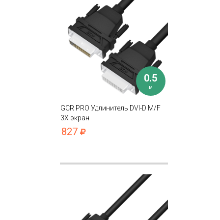
0.5
м
GCR PRO Удлинитель DVI-D M/F
3Х экран
827