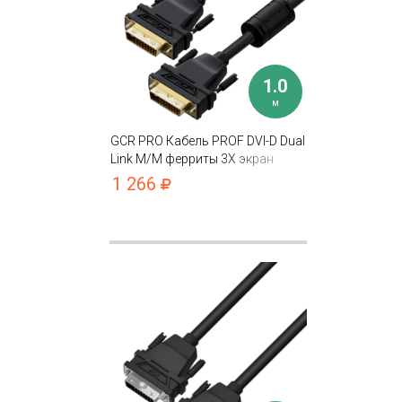
1.0
м
GCR PRO Кабель PROF DVI-D Dual
Link M/M ферриты 3Х экран
капрон
1 266