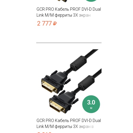
GCR PRO Кабель PROF DVI-D Dual
Link M/M ферриты 3Х экран
капрон
2 777
3.0
м
GCR PRO Кабель PROF DVI-D Dual
Link M/M ферриты 3Х экран в
оплетке нейлон