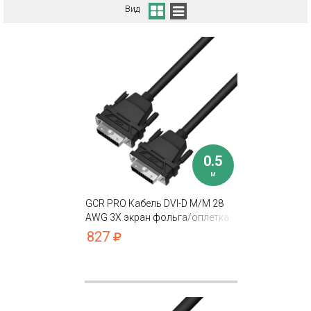
Вид
0.5
м
GCR PRO Кабель DVI-D M/M 28
AWG 3Х экран фольга/оплетка
827