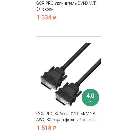
GCR PRO Удлинитель DVI-D M/F
3Х экран
1 334
4.0
м
GCR PRO Кабель DVI-D M/M 28
AWG 3Х экран фольга/оплетка
1 518