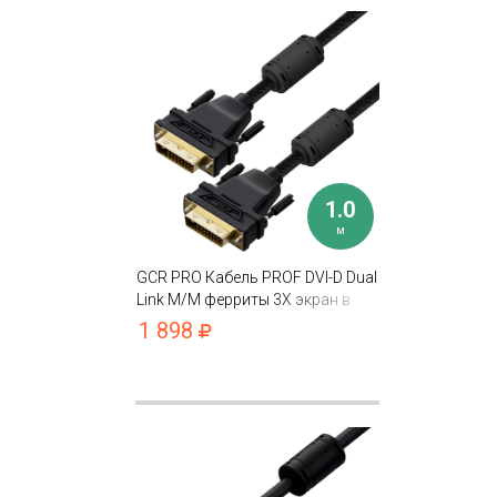
1.0
м
GCR PRO Кабель PROF DVI-D Dual
Link M/M ферриты 3Х экран в
оплетке нейлон
1 898