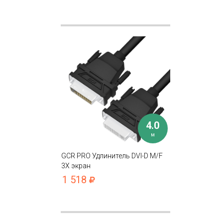
4.0
м
GCR PRO Удлинитель DVI-D M/F
3Х экран
1 518