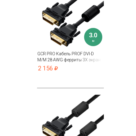
3.0
м
GCR PRO Кабель PROF DVI-D
M/M 28 AWG ферриты 3X экран
фольга/оплетка
2 156