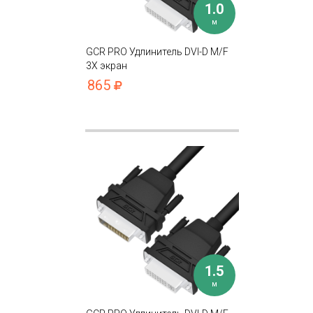
1.0
м
GCR PRO Удлинитель DVI-D M/F
3Х экран
865
1.5
м