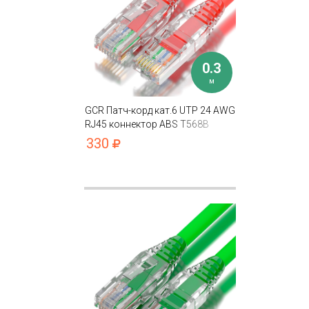
0.3
м
GCR Патч-корд кат.6 UTP 24 AWG
RJ45 коннектор ABS T568B
330