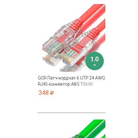
1.0
м
GCR Патч-корд кат.6 UTP 24 AWG
RJ45 коннектор ABS T568B
348