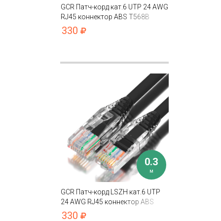
GCR Патч-корд кат.6 UTP 24 AWG
RJ45 коннектор ABS T568B
330
0.3
м
GCR Патч-корд LSZH кат.6 UTP
24 AWG RJ45 коннектор ABS
T568B
330