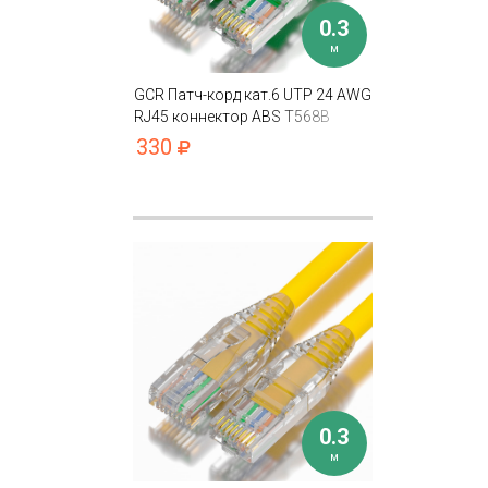
0.3
м
GCR Патч-корд кат.6 UTP 24 AWG
RJ45 коннектор ABS T568B
330
0.3
м