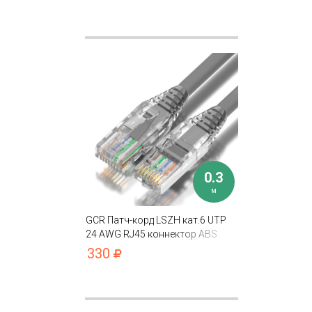
0.3
м
GCR Патч-корд LSZH кат.6 UTP
24 AWG RJ45 коннектор ABS
T568B
330