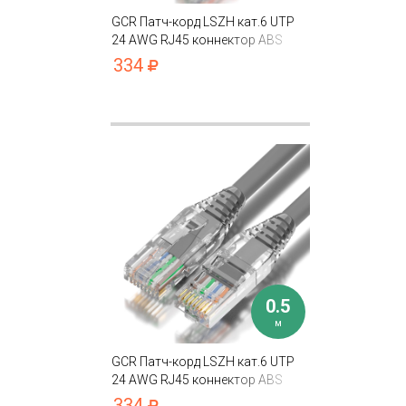
GCR Патч-корд LSZH кат.6 UTP
24 AWG RJ45 коннектор ABS
T568B
334
0.5
м
GCR Патч-корд LSZH кат.6 UTP
24 AWG RJ45 коннектор ABS
T568B
334