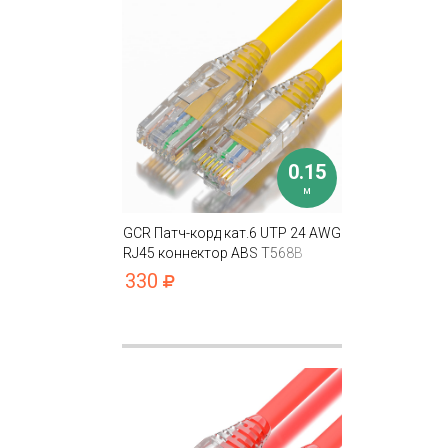
0.15
м
GCR Патч-корд кат.6 UTP 24 AWG
RJ45 коннектор ABS T568B
330