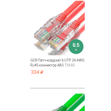
0.5
м
GCR Патч-корд кат.6 UTP 24 AWG
RJ45 коннектор ABS T568B
334