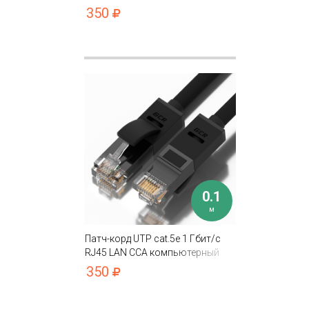
кабель для интернета контакты
350
24K GOLD
0.1
м
Патч-корд UTP cat.5e 1 Гбит/с
RJ45 LAN CCA компьютерный
кабель для интернета контакты
350
24K GOLD