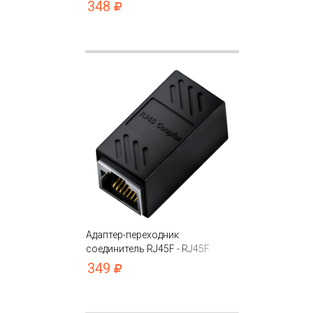
T568B
348
Адаптер-переходник
соединитель RJ45F - RJ45F
349