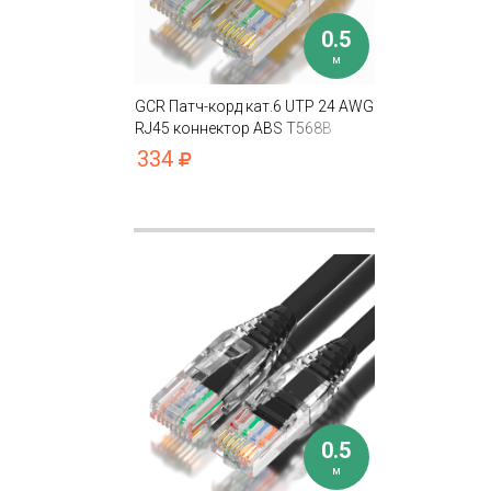
0.5
м
GCR Патч-корд кат.6 UTP 24 AWG
RJ45 коннектор ABS T568B
334
0.5
м