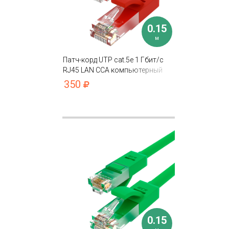
0.15
м
Патч-корд UTP cat.5e 1 Гбит/с
RJ45 LAN CCA компьютерный
кабель для интернета контакты
350
24K GOLD
0.15