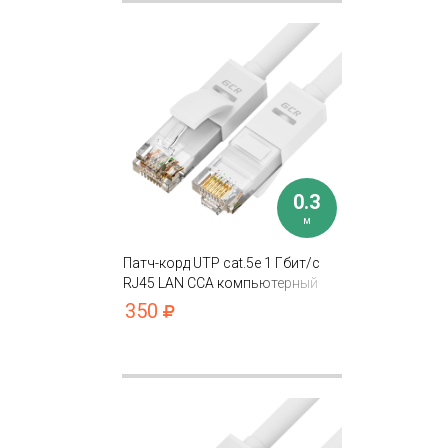
0.3
м
Патч-корд UTP cat.5e 1 Гбит/с
RJ45 LAN CCA компьютерный
кабель для интернета контакты
350
24K GOLD