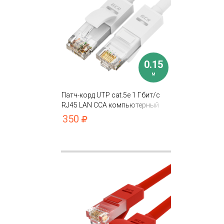
0.15
м
Патч-корд UTP cat.5e 1 Гбит/с
RJ45 LAN CCA компьютерный
кабель для интернета контакты
350
24K GOLD