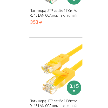
м
Патч-корд UTP cat.5e 1 Гбит/с
RJ45 LAN CCA компьютерный
кабель для интернета контакты
350
24K GOLD
0.15
м
Патч-корд UTP cat.5e 1 Гбит/с
RJ45 LAN CCA компьютерный