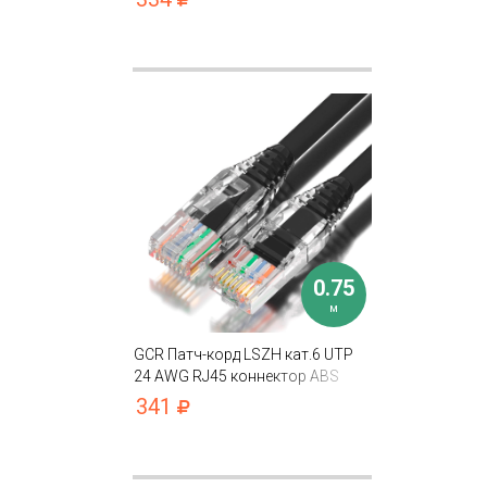
0.75
м
GCR Патч-корд LSZH кат.6 UTP
24 AWG RJ45 коннектор ABS
T568B
341