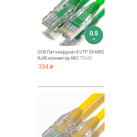
0.5
м
GCR Патч-корд кат.6 UTP 24 AWG
RJ45 коннектор ABS T568B
334