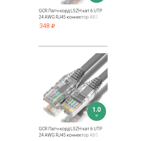
GCR Патч-корд LSZH кат.6 UTP
24 AWG RJ45 коннектор ABS
T568B
348
1.0
м
GCR Патч-корд LSZH кат.6 UTP
24 AWG RJ45 коннектор ABS