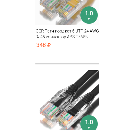
1.0
м
GCR Патч-корд кат.6 UTP 24 AWG
RJ45 коннектор ABS T568B
348
1.0
м