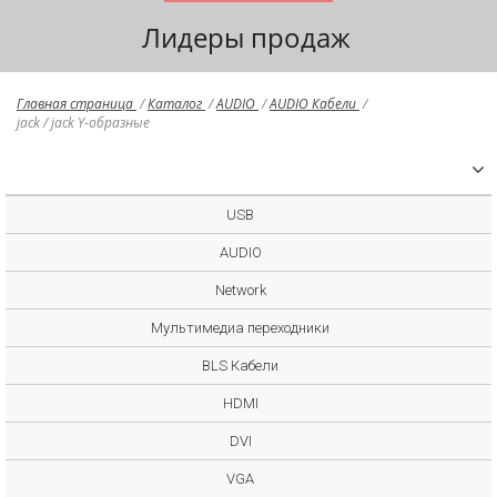
Лидеры продаж
Главная страница
/
Каталог
/
AUDIO
/
AUDIO Кабели
/
jack / jack Y-образные
USB
AUDIO
Network
Мультимедиа переходники
BLS Кабели
HDMI
DVI
VGA