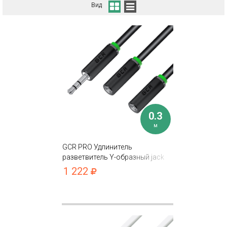
Вид
0.3
м
GCR PRO Удлинитель
разветвитель Y-образный jack
3.5mm M/2xF
1 222