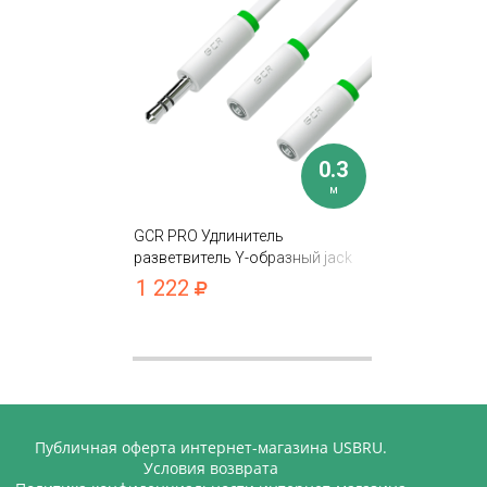
0.3
м
GCR PRO Удлинитель
разветвитель Y-образный jack
3.5mm M/2xF
1 222
Публичная оферта интернет-магазина USBRU.
Условия возврата