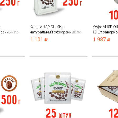
Н
Кофе АНДРЮШКИН
Кофе АНДРЮШ
ренный по-
натуральный обжаренный по-
10 шт заварно
 250гр в
Питерски в зернах 250гр в пакете
в подарочной
1 101
1 987
p lock
с замком zip lock