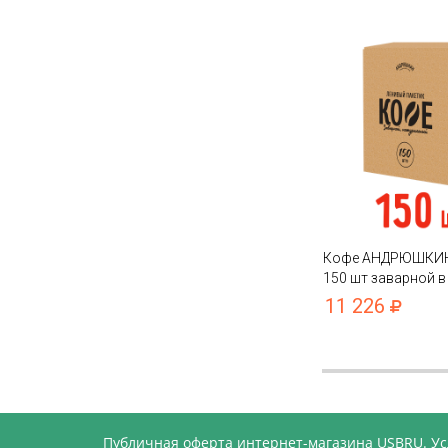
Кофе АНДРЮШКИН 
150 шт заварной в
пакете в коробке
11 226
Публичная оферта интернет-магазина USBRU. У