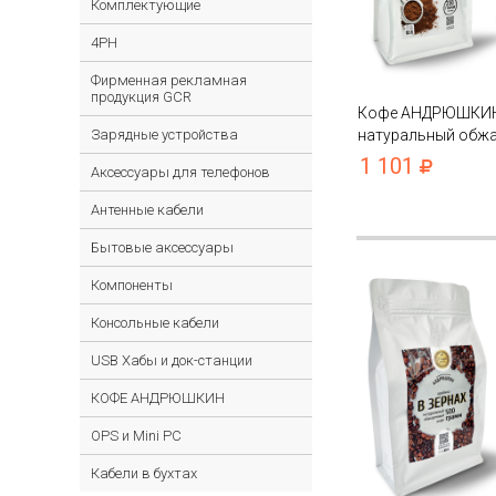
Комплектующие
4PH
Фирменная рекламная
продукция GCR
Кофе АНДРЮШКИ
Зарядные устройства
натуральный обжа
Питерски молотый
1 101
Аксессуары для телефонов
пакете с замком zi
Антенные кабели
Бытовые аксессуары
Компоненты
Консольные кабели
USB Хабы и док-станции
КОФЕ АНДРЮШКИН
OPS и Mini PC
Кабели в бухтах