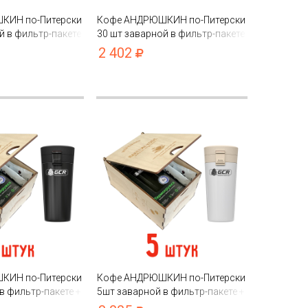
КИН по-Питерски
Кофе АНДРЮШКИН по-Питерски
й в фильтр-пакете
30 шт заварной в фильтр-пакете
 шкатулке ЭКО
в шоубоксе
2 402
КИН по-Питерски
Кофе АНДРЮШКИН по-Питерски
в фильтр-пакете +
5шт заварной в фильтр-пакете +
ерная в
термокружка белая в