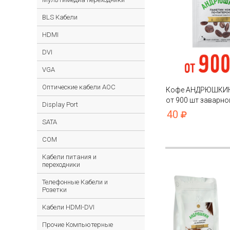
BLS Кабели
HDMI
DVI
VGA
Оптические кабели AOC
Кофе АНДРЮШКИН 
от 900 шт заварно
Display Port
пакете
40
SATA
COM
Кабели питания и
переходники
Телефонные Кабели и
Розетки
Кабели HDMI-DVI
Прочие Компьютерные