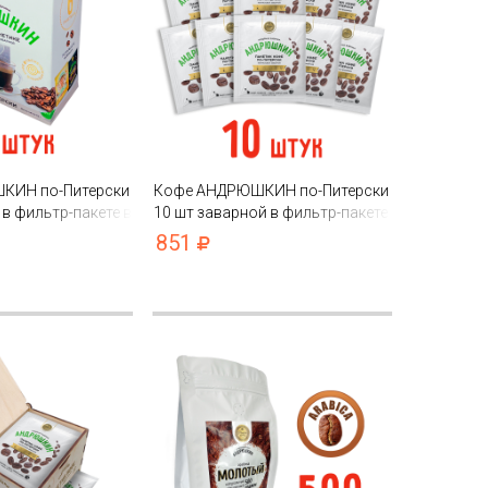
КИН по-Питерски
Кофе АНДРЮШКИН по-Питерски
 в фильтр-пакете в
10 шт заварной в фильтр-пакете
851