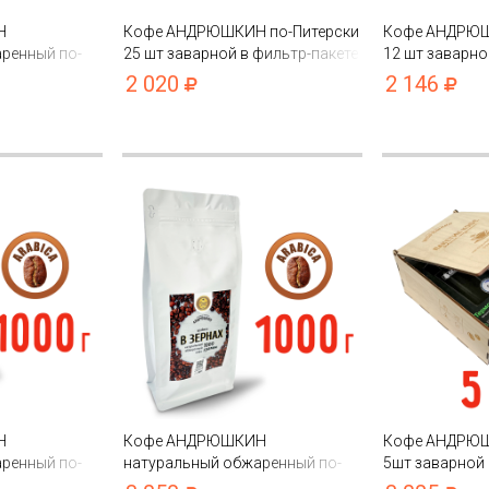
Н
Кофе АНДРЮШКИН по-Питерски
Кофе АНДРЮШ
ренный по-
25 шт заварной в фильтр-пакете
12 шт заварно
500гр в пакете
в подарочной
2 020
2 146
Н
Кофе АНДРЮШКИН
Кофе АНДРЮШ
ренный по-
натуральный обжаренный по-
5шт заварной 
 1000гр в
Питерски в зернах 1000гр в
термокружка ч