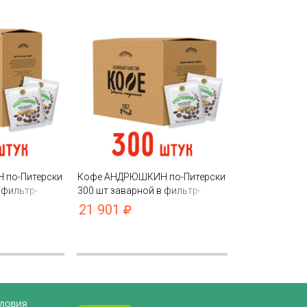
по-Питерски
Кофе АНДРЮШКИН по-Питерски
 фильтр-
300 шт заварной в фильтр-
пакете в коробке
21 901
словия