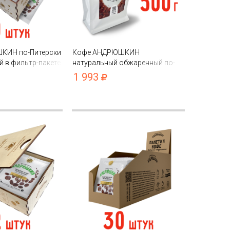
КИН по-Питерски
Кофе АНДРЮШКИН
й в фильтр-пакете
натуральный обжаренный по-
 шкатулке ЭКО
Питерски молотый 500гр в
1 993
пакете с замком zip lock