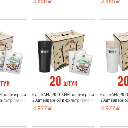
3 858
3 885
p lock
пакете с замком zip lock
подарочной ш
по-Питерски
Кофе АНДРЮШКИН по-Питерски
Кофе АНДРЮШ
фильтр-пакете
20шт заварной в фильтр-пакете
20шт заварной
тулке ЭКО
+ термокружка черная в
+ термокружка
4 977
4 977
подарочной шкатулке ЭКО
подарочной ш