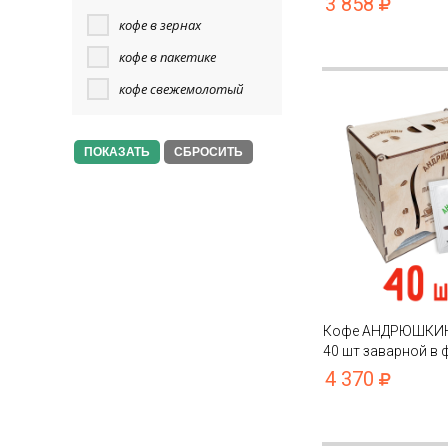
3 858
пакете с замком zi
кофе в зернах
кофе в пакетике
кофе свежемолотый
СБРОСИТЬ
Кофе АНДРЮШКИН 
40 шт заварной в 
в подарочной шка
4 370