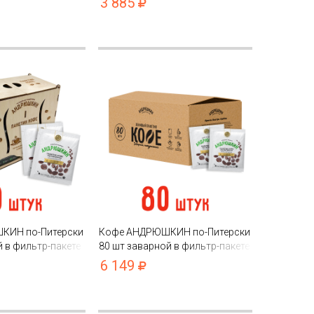
3 885
катулке ЭКО
подарочной шкатулке ЭКО
КИН по-Питерски
Кофе АНДРЮШКИН по-Питерски
 в фильтр-пакете
80 шт заварной в фильтр-пакете
 белая в
в коробке
6 149
катулке ЭКО