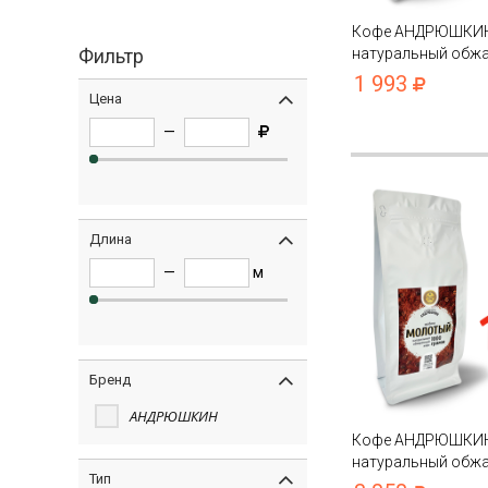
Кофе АНДРЮШКИ
Фильтр
натуральный обжа
Питерски в зернах 
1 993
с замком zip lock
Цена
—
Длина
—
м
Бренд
АНДРЮШКИН
Кофе АНДРЮШКИ
натуральный обжа
Тип
Питерски молотый