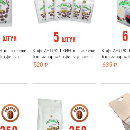
по-Питерски
Кофе АНДРЮШКИН по-Питерски
Кофе АНДРЮШ
й в фильтр-
5 шт заварной в фильтр-пакете
6 шт заварной
коробке
520
635