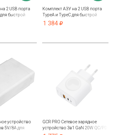
на 2 USB порта
Комплект АЗУ на 2 USB порта
 для быстрой
TypeA и TypeC для быстрой
ель TypeC 5A QC
зарядки + кабель MicroUSB QC
1 384
ng Huawei Xiaomi
3.0 для Samsung Huawei Xiaomi
ное устройство
GCR PRO Сетевое зарядное
ов 5V/8А для
устройство 3в1 GaN 20W QC/PD
ng, Honor
USB+USB-C+беспроводная 3W