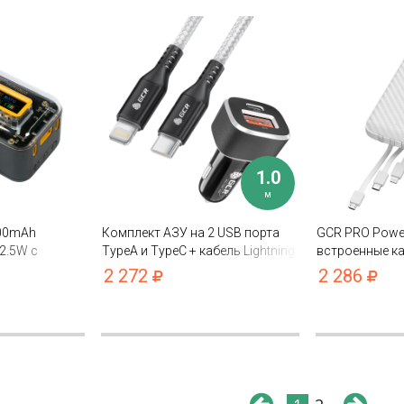
1.0
м
000mAh
Комплект АЗУ на 2 USB порта
GCR PRO Powe
2.5W с
TypeA и TypeC + кабель Lightning
встроенные к
а
для быстрой зарядки iPhone PD
MicroUSB/Type
2 272
2 286
18W