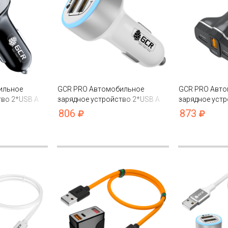
ильное
GCR PRO Автомобильное
GCR PRO Авт
тво 2*USB A
зарядное устройство 2*USB A
зарядное устр
4.8A
QC3.0 + 2*Typ
806
873