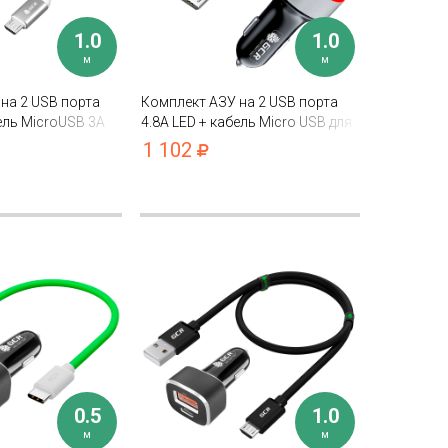
1.0
1.0
м
м
на 2 USB порта
Комплект АЗУ на 2 USB порта
бель MicroUSB 3A
4.8А LED + кабель Micro USB для
 для быстрой
быстрой зарядки QC 3.0 3A
1 102
0.5
1.0
м
м