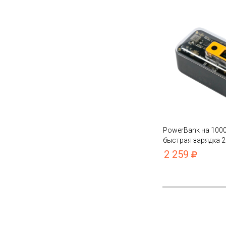
PowerBank на 10
быстрая зарядка 2
индикацией заряд
2 259