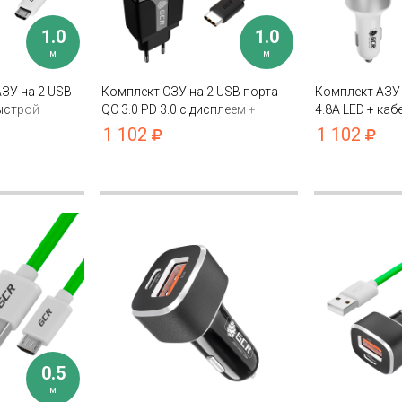
1.0
1.0
м
м
ЗУ на 2 USB
Комплект СЗУ на 2 USB порта
Комплект АЗУ 
ыстрой
QC 3.0 PD 3.0 с дисплеем +
4.8А LED + ка
D индикатором
кабель TypeC для быстрой
QC 3.0 нейлон
1 102
1 102
 QC 3.0
зарядки QC 3.0
зарядки
0.5
м