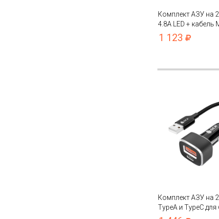
Комплект АЗУ на 2
4.8А LED + кабель
QC 3.0 для быстро
1 123
Комплект АЗУ на 2
TypeA и TypeC для
зарядки + кабель 