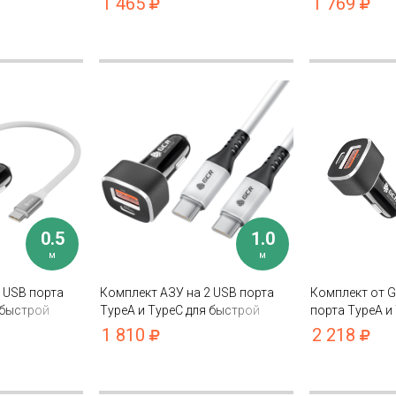
1 465
1 769
для Samsung
3A
0.5
1.0
м
м
 USB порта
Комплект АЗУ на 2 USB порта
Комплект от G
 быстрой
TypeA и TypeC для быстрой
порта TypeA и
ype C-C
зарядки + кабель Type C-C PD
для iPhone Lig
1 810
2 218
 3.0 5A
18W 5A