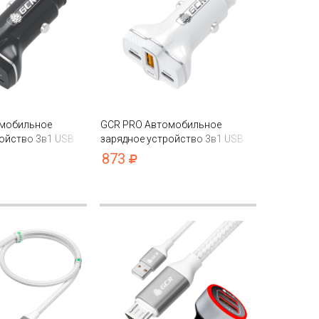
омобильное
GCR PRO Автомобильное
ойство 3в1 USB
зарядное устройство 3в1 USB
e-C PD 30W
QC3.0 + 2*Type-C PD 30W
873