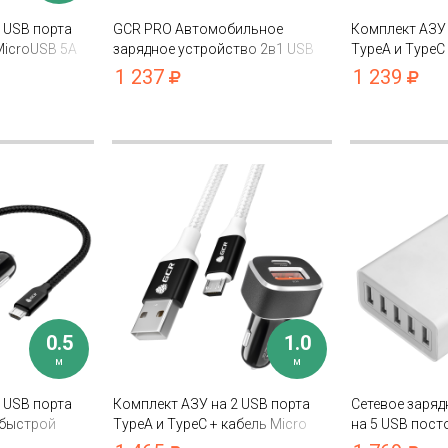
 USB порта
GCR PRO Автомобильное
Комплект АЗУ 
 MicroUSB 5А
зарядное устройство 2в1 USB
TypeA и TypeC
й зарядки
QC3.0 + Type-C PD 18W
зарядки + каб
1 237
1 239
3.0 для Samsu
0.5
1.0
м
м
 USB порта
Комплект АЗУ на 2 USB порта
Сетевое заряд
 быстрой
TypeA и TypeC + кабель Micro
на 5 USB пост
MicroUSB
USB для быстрой зарядки QC 3.0
iPhone, Samsu