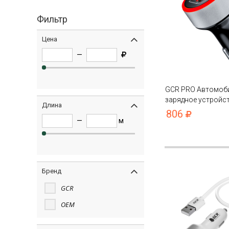
Фильтр
Цена
—
GCR PRO Автомоб
зарядное устройс
Длина
4.8A
806
—
м
Бренд
GCR
OEM