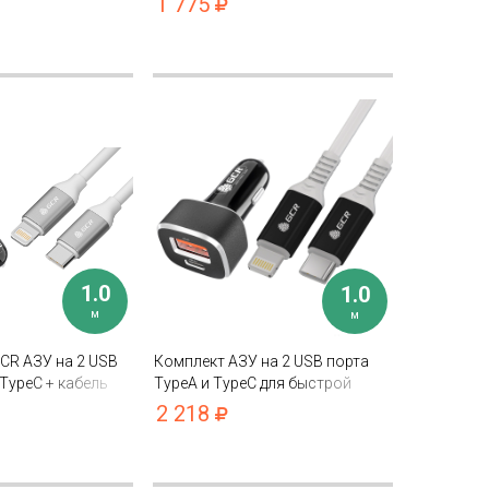
1 775
1.0
1.0
м
м
CR АЗУ на 2 USB
Комплект АЗУ на 2 USB порта
 TypeC + кабель
TypeA и TypeC для быстрой
htning TypeC
зарядки + кабель TypeC Lightning
2 218
PD 18W 5A MFI для iPhone 12 11
X 8