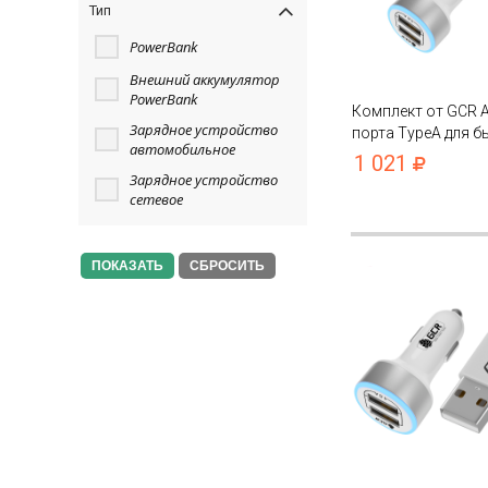
Тип
PowerBank
Внешний аккумулятор
PowerBank
Комплект от GCR А
Зарядное устройство
порта TypeA для б
автомобильное
зарядки 4.8A с LE
1 021
+ кабель MicroUSB
Зарядное устройство
сетевое
СБРОСИТЬ