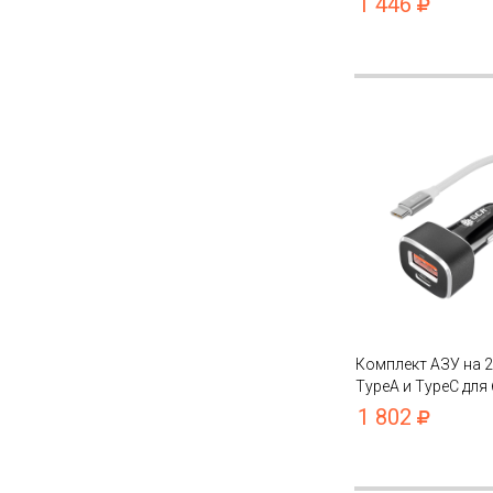
1 446
нейлон 3A QC 3.0 
Huawei Xiaomi
Комплект АЗУ на 2
TypeA и TypeC для
зарядки + кабель T
1 802
силикон PD 18W QC