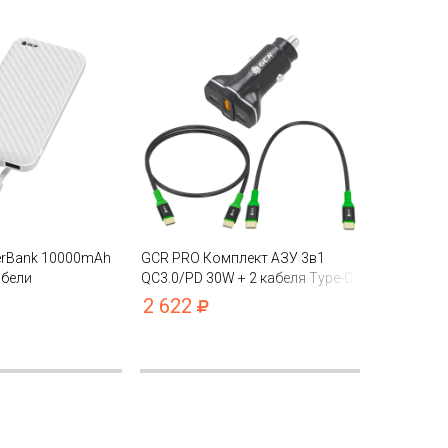
rBank 10000mAh
GCR PRO Комплект АЗУ 3в1
абели
QC3.0/PD 30W + 2 кабеля Type-C
-C/Lightning
PD 60W
2 622