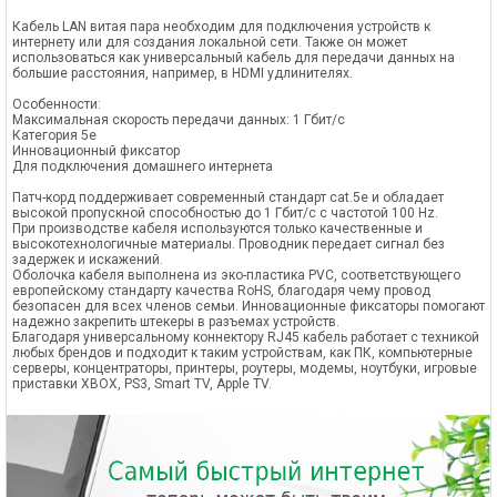
Кабель LAN витая пара необходим для подключения устройств к
интернету или для создания локальной сети. Также он может
использоваться как универсальный кабель для передачи данных на
большие расстояния, например, в HDMI удлинителях.
Особенности:
Максимальная скорость передачи данных: 1 Гбит/с
Категория 5е
Инновационный фиксатор
Для подключения домашнего интернета
Патч-корд поддерживает современный стандарт cat.5e и обладает
высокой пропускной способностью до 1 Гбит/с с частотой 100 Hz.
При производстве кабеля используются только качественные и
высокотехнологичные материалы. Проводник передает сигнал без
задержек и искажений.
Оболочка кабеля выполнена из эко-пластика PVC, соответствующего
европейскому стандарту качества RoHS, благодаря чему провод
безопасен для всех членов семьи. Инновационные фиксаторы помогают
надежно закрепить штекеры в разъемах устройств.
Благодаря универсальному коннектору RJ45 кабель работает с техникой
любых брендов и подходит к таким устройствам, как ПК, компьютерные
серверы, концентраторы, принтеры, роутеры, модемы, ноутбуки, игровые
приставки XBOX, PS3, Smart TV, Apple TV.