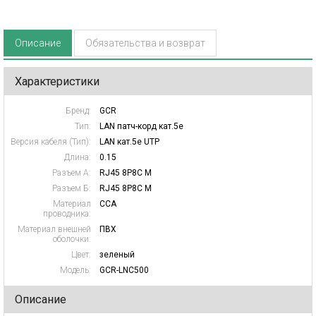
Описание
Обязательства и возврат
Характеристики
Бренд:
GCR
Тип:
LAN патч-корд кат.5e
Версия кабеля (Тип):
LAN кат.5e UTP
Длина:
0.15
Разъем А:
RJ45 8P8C M
Разъем Б:
RJ45 8P8C M
Материал
CCA
проводника:
Материал внешней
ПВХ
оболочки:
Цвет:
зеленый
Модель:
GCR-LNC500
Описание