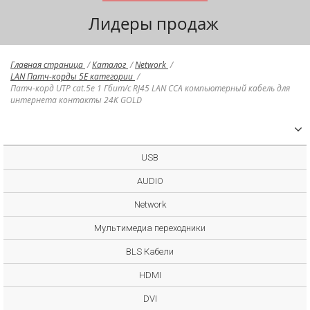
Лидеры продаж
Главная страница
/
Каталог
/
Network
/
LAN Патч-корды 5E категории
/
Патч-корд UTP cat.5e 1 Гбит/с RJ45 LAN CCA компьютерный кабель для
интернета контакты 24K GOLD
USB
AUDIO
Network
Мультимедиа переходники
BLS Кабели
HDMI
DVI