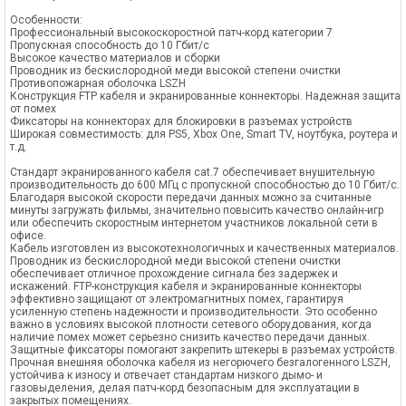
Особенности:
Профессиональный высокоскоростной патч-корд категории 7
Пропускная способность до 10 Гбит/с
Высокое качество материалов и сборки
Проводник из бескислородной меди высокой степени очистки
Противопожарная оболочка LSZH
Конструкция FTP кабеля и экранированные коннекторы. Надежная защита
от помех
Фиксаторы на коннекторах для блокировки в разъемах устройств
Широкая совместимость: для PS5, Xbox One, Smart TV, ноутбука, роутера и
т.д.
Стандарт экранированного кабеля cat.7 обеспечивает внушительную
производительность до 600 МГц с пропускной способностью до 10 Гбит/с.
Благодаря высокой скорости передачи данных можно за считанные
минуты загружать фильмы, значительно повысить качество онлайн-игр
или обеспечить скоростным интернетом участников локальной сети в
офисе.
Кабель изготовлен из высокотехнологичных и качественных материалов.
Проводник из бескислородной меди высокой степени очистки
обеспечивает отличное прохождение сигнала без задержек и
искажений. FTP-конструкция кабеля и экранированные коннекторы
эффективно защищают от электромагнитных помех, гарантируя
усиленную степень надежности и производительности. Это особенно
важно в условиях высокой плотности сетевого оборудования, когда
наличие помех может серьезно снизить качество передачи данных.
Защитные фиксаторы помогают закрепить штекеры в разъемах устройств.
Прочная внешняя оболочка кабеля из негорючего безгалогенного LSZH,
устойчива к износу и отвечает стандартам низкого дымо- и
газовыделения, делая патч-корд безопасным для эксплуатации в
закрытых помещениях.