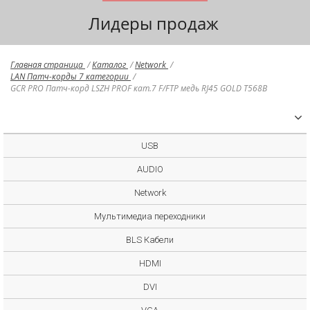
Лидеры продаж
Главная страница
/
Каталог
/
Network
/
LAN Патч-корды 7 категории
/
GCR PRO Патч-корд LSZH PROF кат.7 F/FTP медь RJ45 GOLD T568B
USB
AUDIO
Network
Мультимедиа переходники
BLS Кабели
HDMI
DVI