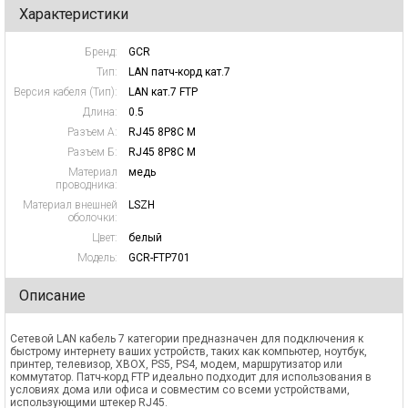
Характеристики
Бренд:
GCR
Тип:
LAN патч-корд кат.7
Версия кабеля (Тип):
LAN кат.7 FTP
Длина:
0.5
Разъем А:
RJ45 8P8C M
Разъем Б:
RJ45 8P8C M
Материал
медь
проводника:
Материал внешней
LSZH
оболочки:
Цвет:
белый
Модель:
GCR-FTP701
Описание
Сетевой LAN кабель 7 категории предназначен для подключения к
быстрому интернету ваших устройств, таких как компьютер, ноутбук,
принтер, телевизор, XBOX, PS5, PS4, модем, маршрутизатор или
коммутатор. Патч-корд FTP идеально подходит для использования в
условиях дома или офиса и совместим со всеми устройствами,
использующими штекер RJ45.