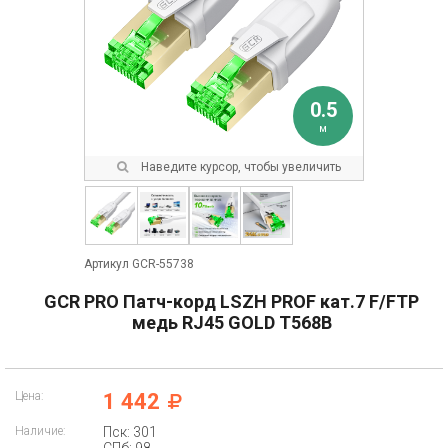
0.5
м
Наведите курсор, чтобы увеличить
Артикул GCR-55738
GCR PRO Патч-корд LSZH PROF кат.7 F/FTP
медь RJ45 GOLD T568B
Цена:
1 442
Наличие:
Пск: 301