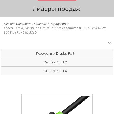
Лидеры продаж
Главная страница
/
Каталог
/
Display Port
/
Кабель DisplayPort v1.2 4K 75Hz 5К 30Hz 21 Гбит/с для ТВ PS3 PS4 X-Box
360 Blue-Ray 24K GOLD
Переходники Display Port
Display Port 1.2
Display Port 1.4