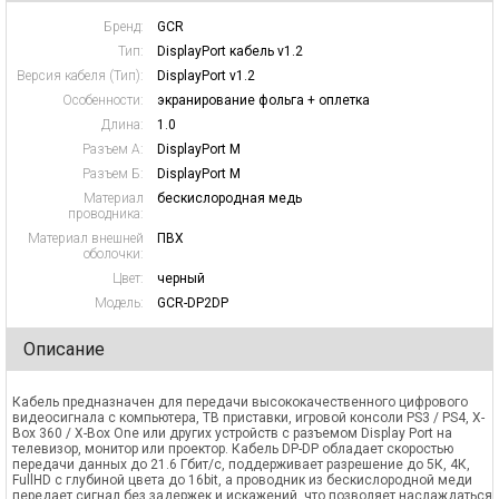
Бренд:
GCR
Тип:
DisplayPort кабель v1.2
Версия кабеля (Тип):
DisplayPort v1.2
Особенности:
экранирование фольга + оплетка
Длина:
1.0
Разъем А:
DisplayPort M
Разъем Б:
DisplayPort M
Материал
бескислородная медь
проводника:
Материал внешней
ПВХ
оболочки:
Цвет:
черный
Модель:
GCR-DP2DP
Описание
Кабель предназначен для передачи высококачественного цифрового
видеосигнала с компьютера, ТВ приставки, игровой консоли PS3 / PS4, X-
Box 360 / X-Box One или других устройств с разъемом Display Port на
телевизор, монитор или проектор. Кабель DP-DP обладает скоростью
передачи данных до 21.6 Гбит/c, поддерживает разрешение до 5К, 4К,
FullHD с глубиной цвета до 16bit, а проводник из бескислородной меди
передает сигнал без задержек и искажений, что позволяет наслаждаться