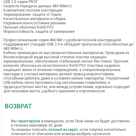
USB 2.0 серия PROF
Скорость передачи данных 480 Мбит/с
Компактная плоская конструкция
Экранирование: защита от помех
Качественные материалы и сборка
Надежные износостойкие разъемы
Прочная оболочка RoHS PVC
Морозостойкость: защита от замерзания
Профессиональная серия AM/AM с удобной плоской конструкцией
поддерживает стандарт USB 2.0 и обладает пропускной способностью до
480 Мбит/c.
Кабель произведен из высококачественных материалов, Проводник из
бескислородной меди высокой степени очистки защищен
экранированием, обеспечивая стабильный сигнал без помех. Прочная
внешняя оболочка из качественного RoHS PVC пластика надежно
защищает жилы от внешних повреждений, а специализированные
присадки в составе материала делают провод морозостойким,
способным работать даже в условиях низких температур. Ультратонкий
USB-кабель легко проложить под напольными покрытиями, в
труднодоступных местах, или между устройствами, идеально подходит
для экономии места, удобного хранения и портативности.
ВОЗВРАТ
Мы
гарантируем
возмещение, если Твой заказ не будет доставлен
в течение максимум 30 дней.
Ты можешь получить
полный возврат
, если покупка значительно
отличается от описания или можешь выбрать частичное