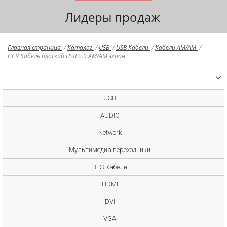
Лидеры продаж
Главная страница
/
Каталог
/
USB
/
USB Кабели
/
Кабели AM/AM
/
GCR Кабель плоский USB 2.0 AM/AM экран
USB
AUDIO
Network
Мультимедиа переходники
BLS Кабели
HDMI
DVI
VGA