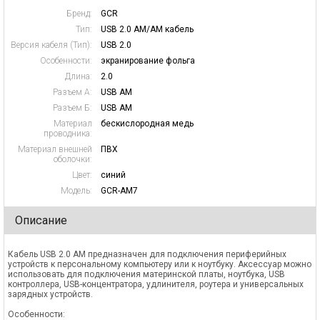
Бренд:
GCR
Тип:
USB 2.0 AM/AM кабель
Версия кабеля (Тип):
USB 2.0
Особенности:
экранирование фольга
Длина:
2.0
Разъем А:
USB AM
Разъем Б:
USB AM
Материал
бескислородная медь
проводника:
Материал внешней
ПВХ
оболочки:
Цвет:
синий
Модель:
GCR-AM7
Описание
Кабель USB 2.0 AM предназначен для подключения периферийных
устройств к персональному компьютеру или к ноутбуку. Аксессуар можно
использовать для подключения материнской платы, ноутбука, USB
контроллера, USB-концентратора, удлинителя, роутера и универсальных
зарядных устройств.
Особенности: