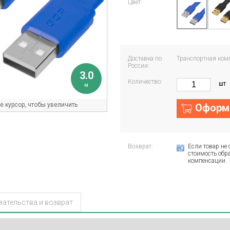
Цвет:
Доставка по
Транспортная ком
России:
3.0
Количество:
шт
м
 курсор, чтобы увеличить
Оформи
Возврат:
Если товар не 
стоимость обра
компенсации.
зательства и возврат