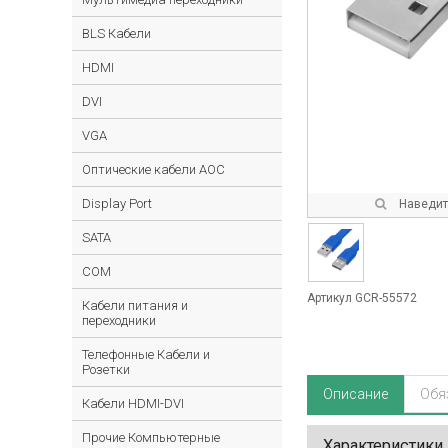
BLS Кабели
HDMI
DVI
VGA
Оптические кабели AOC
Display Port
Наведите
SATA
COM
Артикул GCR-55572
Кабели питания и
переходники
Телефонные Кабели и
Розетки
Описание
Обя
Кабели HDMI-DVI
Прочие Компьютерные
Характеристики