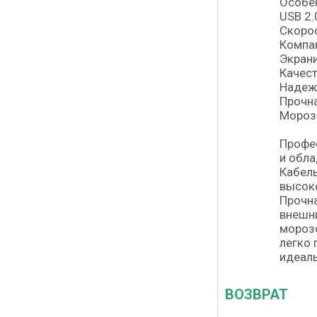
Особе
USB 2.
Скорос
Компак
Экрани
Качест
Надеж
Прочн
Морозо
Профес
и обла
Кабель
высоко
Прочна
внешни
морозо
легко 
идеаль
ВОЗВРАТ