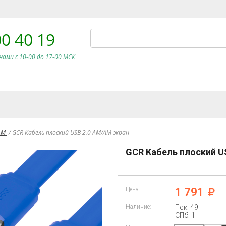
00 40 19
нами c 10-00 до 17-00 МСК
AM
/
GCR Кабель плоский USB 2.0 AM/AM экран
GCR Кабель плоский U
Цена:
1 791
Наличие:
Пск: 49
СПб: 1