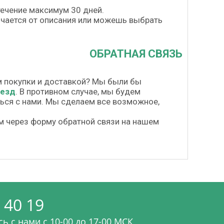
течение максимум 30 дней.
личается от описания или можешь выбрать
ОБРАТНАЯ СВЯЗЬ
м покупки и доставкой? Мы были бы
везд
. В противном случае, мы будем
шься с нами. Мы сделаем все возможное,
м через форму обратной связи на нашем
 40 19
ь с нами c 10-00 до 17-00 МСК