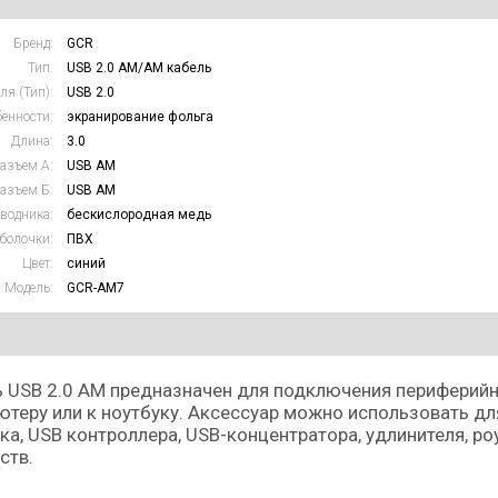
Бренд:
GCR
Тип:
USB 2.0 AM/AM кабель
ля (Тип):
USB 2.0
енности:
экранирование фольга
Длина:
3.0
азъем А:
USB AM
азъем Б:
USB AM
водника:
бескислородная медь
болочки:
ПВХ
Цвет:
синий
Модель:
GCR-AM7
 USB 2.0 AM предназначен для подключения периферийн
теру или к ноутбуку. Аксессуар можно использовать дл
ка, USB контроллера, USB-концентратора, удлинителя, р
ств.