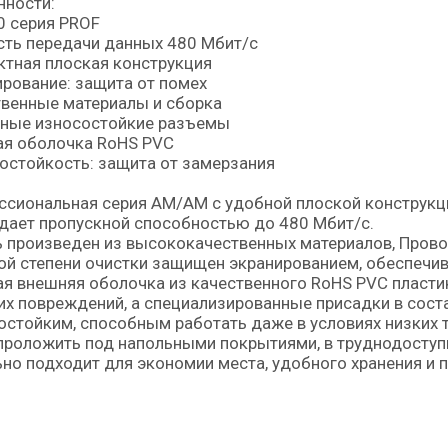
нности:
0 серия PROF
ть передачи данных 480 Мбит/с
тная плоская конструкция
рование: защита от помех
венные материалы и сборка
ные износостойкие разъемы
ая оболочка RoHS PVC
стойкость: защита от замерзания
сиональная серия AM/AM с удобной плоской конструкци
дает пропускной способностью до 480 Мбит/c.
 произведен из высококачественных материалов, Пров
й степени очистки защищен экранированием, обеспечив
я внешняя оболочка из качественного RoHS PVC пласт
х повреждений, а специализированные присадки в сост
стойким, способным работать даже в условиях низких т
проложить под напольными покрытиями, в труднодоступн
но подходит для экономии места, удобного хранения и п