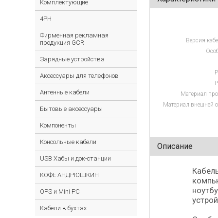
Комплектующие
4PH
Фирменная рекламная
Версия кабе
продукция GCR
Особ
Зарядные устройства
Р
Аксессуары для телефонов
Р
Антенные кабели
Материал про
Материал внешней о
Бытовые аксессуары
Компоненты
Консольные кабели
Описание
USB Хабы и док-станции
Кабель
КОФЕ АНДРЮШКИН
компью
ноутбу
OPS и Mini PC
устрой
Кабели в бухтах