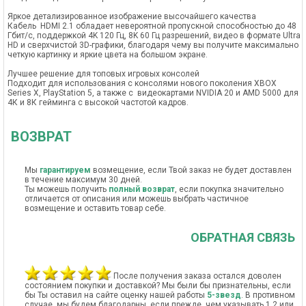
Яркое детализированное изображение высочайшего качества
Кабель HDMI 2.1 обладает невероятной пропускной способностью до 48
Гбит/c, поддержкой 4K 120 Гц, 8K 60 Гц разрешений, видео в формате Ultra
HD и сверхчистой 3D-графики, благодаря чему вы получите максимально
четкую картинку и яркие цвета на большом экране.
Лучшее решение для топовых игровых консолей
Подходит для использования с консолями нового поколения XBOX
Series X, PlayStation 5, а также с видеокартами NVIDIA 20 и AMD 5000 для
4К и 8К гейминга с высокой частотой кадров.
ВОЗВРАТ
Мы
гарантируем
возмещение, если Твой заказ не будет доставлен
в течение максимум 30 дней.
Ты можешь получить
полный возврат
, если покупка значительно
отличается от описания или можешь выбрать частичное
возмещение и оставить товар себе.
ОБРАТНАЯ СВЯЗЬ
После получения заказа остался доволен
состоянием покупки и доставкой? Мы были бы признательны, если
бы Ты оставил на сайте оценку нашей работы
5-звезд
. В противном
случае, мы будем благодарны, если прежде, чем указывать 1,2 или