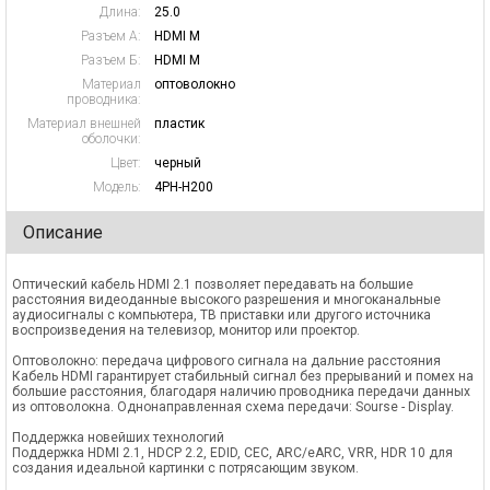
Длина:
25.0
Разъем А:
HDMI M
Разъем Б:
HDMI M
Материал
оптоволокно
проводника:
Материал внешней
пластик
оболочки:
Цвет:
черный
Модель:
4PH-H200
Описание
Оптический кабель HDMI 2.1 позволяет передавать на большие
расстояния видеоданные высокого разрешения и многоканальные
аудиосигналы с компьютера, ТВ приставки или другого источника
воспроизведения на телевизор, монитор или проектор.
Оптоволокно: передача цифрового сигнала на дальние расстояния
Кабель HDMI гарантирует стабильный сигнал без прерываний и помех на
большие расстояния, благодаря наличию проводника передачи данных
из оптоволокна. Однонаправленная схема передачи: Sourse - Display.
Поддержка новейших технологий
Поддержка HDMI 2.1, HDCP 2.2, EDID, CEC, ARС/eARC, VRR, HDR 10 для
создания идеальной картинки с потрясающим звуком.