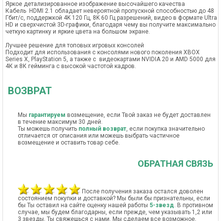
Яркое детализированное изображение высочайшего качества
Кабель HDMI 2.1 обладает невероятной пропускной способностью до 48
Гбит/c, поддержкой 4K 120 Гц, 8K 60 Гц разрешений, видео в формате Ultra
HD и сверхчистой 3D-графики, благодаря чему вы получите максимально
четкую картинку и яркие цвета на большом экране.
Лучшее решение для топовых игровых консолей
Подходит для использования с консолями нового поколения XBOX
Series X, PlayStation 5, а также с видеокартами NVIDIA 20 и AMD 5000 для
4К и 8К гейминга с высокой частотой кадров.
ВОЗВРАТ
Мы
гарантируем
возмещение, если Твой заказ не будет доставлен
в течение максимум 30 дней.
Ты можешь получить
полный возврат
, если покупка значительно
отличается от описания или можешь выбрать частичное
возмещение и оставить товар себе.
ОБРАТНАЯ СВЯЗЬ
После получения заказа остался доволен
состоянием покупки и доставкой? Мы были бы признательны, если
бы Ты оставил на сайте оценку нашей работы
5-звезд
. В противном
случае, мы будем благодарны, если прежде, чем указывать 1,2 или
3 звезды, Ты свяжешься с нами. Мы сделаем все возможное,