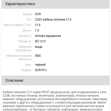
Характеристики
Бренд:
GCR
Тип:
220V кабель питания C13
Версия кабеля (Тип):
C13
Длина:
7.0
Разъем А:
Schuko евровилка
Разъем Б:
IEC C13
Материал
медь
проводника:
Материал внешней
ПВХ
оболочки:
Цвет:
черный
Модель:
GCR-PC1
Описание
Кабель питания С13 серии PROF предназначен для подключения к сети
220В системных блоков, мониторов, компьютеров, блоков питания,
майнинг оборудования, источников бесперебойного питания, принтеров,
сканеров и другого оборудования с соответствующим разъемом. Имеет
широкое применение и также используется для питания многих видов
электроприборов - от бытовых чайников, кофемашин, микроволновых