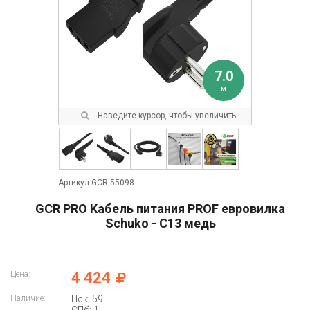
7.0
м
Наведите курсор, чтобы увеличить
Артикул GCR-55098
GCR PRO Кабель питания PROF евровилка
Schuko - С13 медь
Цена:
4 424
Наличие:
Пск: 59