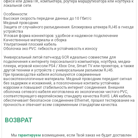
офисе или дома ПК, компьютера, роутера маршрутизатора или ноутбука к
локальной сети.
Особенности:
Высокая скорость передачи данных до 10 Гбит/с
Медный проводник
Защита от случайного разъединения. Блокировка штекера RJ45 в гнезде
устройства
Угловая форма коннекторов: удобное и надежное подключение
Качественные материалы и сборка
Ультратонкий плоский кабель
Оболочка эко PVC: гибкость и устойчивость к износу
Универсальный литой патч-корд GCR идеально совместим для
подключения к интернету персонального компьютера, ноутбука, медиа-
плеера, игровой консоли PS4 / Xbox One, Smart TV или проектора, а также
другой техники и устройств с универсальным разъемом RJ45.
При производстве кабеля используются современные
высокотехнологичные материалы. Медный проводник передает сигнал
без задержек и искажений, а позолоченные контакты устойчивы
коррозии и повышают стабильность интернет соединения. Внешняя
оболочка сетевого кабеля изготовлена из экологически чистого PVC,
соответствующего европейскому стандарту качества RoHS. LAN кабель
обеспечивает безопасное соединение Ethernet, прошел тестирование на
прочность и отвечает всем современным стандартам качества.
ВОЗВРАТ
Мы
гарантируем
возмещение, если Твой заказ не будет доставлен