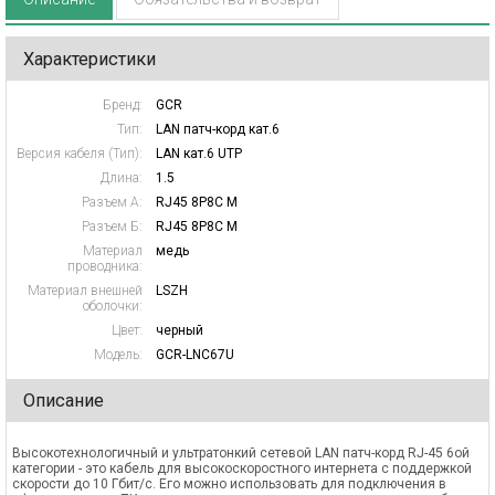
Характеристики
Бренд:
GCR
Тип:
LAN патч-корд кат.6
Версия кабеля (Тип):
LAN кат.6 UTP
Длина:
1.5
Разъем А:
RJ45 8P8C M
Разъем Б:
RJ45 8P8C M
Материал
медь
проводника:
Материал внешней
LSZH
оболочки:
Цвет:
черный
Модель:
GCR-LNC67U
Описание
Высокотехнологичный и ультратонкий сетевой LAN патч-корд RJ-45 6ой
категории - это кабель для высокоскоростного интернета с поддержкой
скорости до 10 Гбит/с. Его можно использовать для подключения в