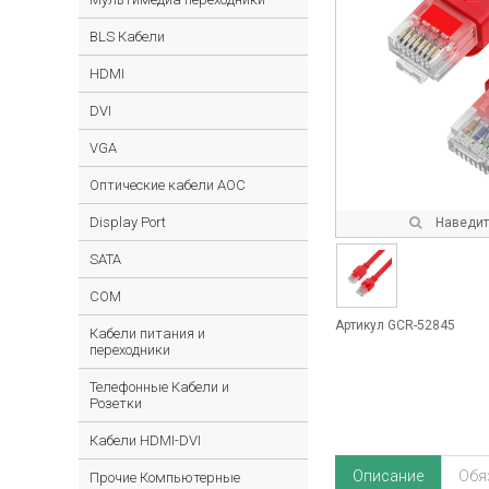
BLS Кабели
HDMI
DVI
VGA
Оптические кабели AOC
Display Port
Наведите
SATA
COM
Артикул GCR-52845
Кабели питания и
переходники
Телефонные Кабели и
Розетки
Кабели HDMI-DVI
Описание
Обя
Прочие Компьютерные