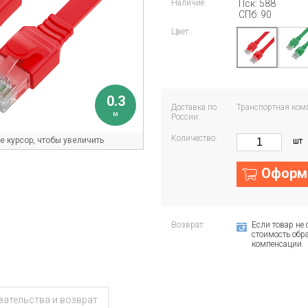
Наличие:
Пск: 588
СПб: 90
Цвет:
0.3
Доставка по
Транспортная ком
м
России:
Количество:
 курсор, чтобы увеличить
шт
Оформи
Возврат:
Если товар не 
стоимость обра
компенсации.
зательства и возврат