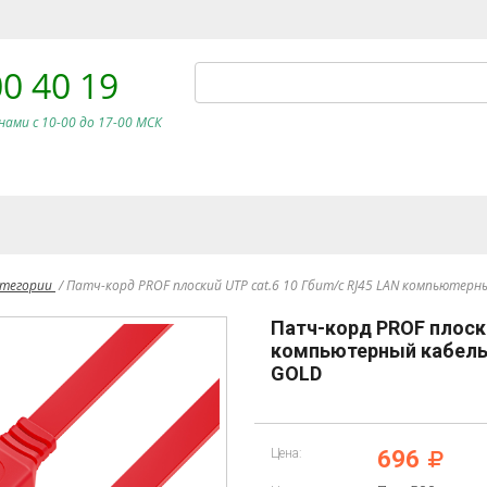
00 40 19
нами c 10-00 до 17-00 МСК
атегории
/
Патч-корд PROF плоский UTP cat.6 10 Гбит/с RJ45 LAN компьюте
Патч-корд PROF плоски
компьютерный кабель
GOLD
Цена:
696