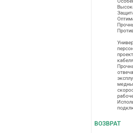
Особе
Высока
Защита
Оптим
Прочн
Проти
Универ
персон
проект
кабеля
Прочна
отвеча
эксплу
медны
скорос
рабоче
Исполь
подклю
ВОЗВРАТ