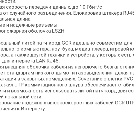
нности:
я скорость передачи данных, до 10 Гбит/с
 от случайного разъединения. Блокировка штекера RJ45
альная длина
ые и надежные разъемы
вопожарная оболочка LSZH
сальный литой патч-корд GCR идеально совместим для 
ального компьютера, ноутбука, медиа-плеера, игровой ко
ора, а также другой техники и устройств, у которых ес
 для интернета LAN RJ45.
я внешняя оболочка кабеля из негорючего безгалогенно
ет стандартам низкого дымо- и газовыделения, делая 
атации в закрытых помещениях. Сочетание оплетки PVC 
х жил UTP коммутационного шнура обеспечивает стаби
ти и возможность использовать литой патч-корд для 
й локальной сети.
зование надежных высокоскоростных кабелей GCR UTP 
чения к Интернету.