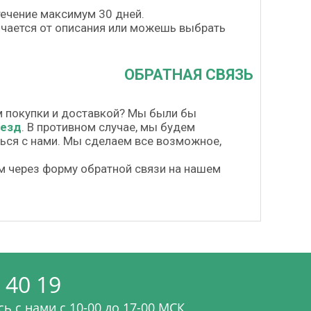
течение максимум 30 дней.
личается от описания или можешь выбрать
ОБРАТНАЯ СВЯЗЬ
м покупки и доставкой? Мы были бы
везд
. В противном случае, мы будем
шься с нами. Мы сделаем все возможное,
м через форму обратной связи на нашем
 40 19
ь с нами c 10-00 до 17-00 МСК