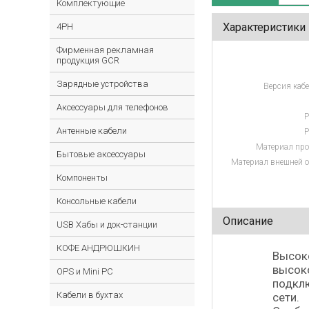
Комплектующие
Характеристики
4PH
Фирменная рекламная
продукция GCR
Зарядные устройства
Версия кабе
Аксессуары для телефонов
Р
Антенные кабели
Р
Материал про
Бытовые аксессуары
Материал внешней о
Компоненты
Консольные кабели
Описание
USB Хабы и док-станции
КОФЕ АНДРЮШКИН
Высоко
высоко
OPS и Mini PC
подклю
Кабели в бухтах
сети.