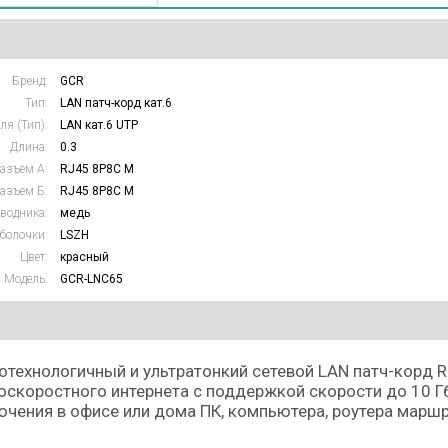
Бренд:
GCR
Тип:
LAN патч-корд кат.6
ля (Тип):
LAN кат.6 UTP
Длина:
0.3
азъем А:
RJ45 8P8C M
азъем Б:
RJ45 8P8C M
водника:
медь
болочки:
LSZH
Цвет:
красный
Модель:
GCR-LNC65
технологичный и ультратонкий сетевой LAN патч-корд RJ
скоростного интернета с поддержкой скорости до 10 Гб
чения в офисе или дома ПК, компьютера, роутера маршр