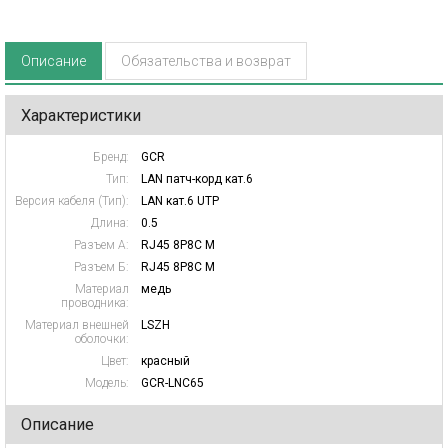
Описание
Обязательства и возврат
Характеристики
Бренд:
GCR
Тип:
LAN патч-корд кат.6
Версия кабеля (Тип):
LAN кат.6 UTP
Длина:
0.5
Разъем А:
RJ45 8P8C M
Разъем Б:
RJ45 8P8C M
Материал
медь
проводника:
Материал внешней
LSZH
оболочки:
Цвет:
красный
Модель:
GCR-LNC65
Описание