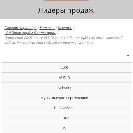
Лидеры продаж
Главная страница
/
Каталог
/
Network
/
LAN Патч-корды 6 категории
/
Патч-корд PROF плоский UTP cat.6 10 Гбит/с RJ45 LAN компьютерный
кабель для интернета медный контакты 24K GOLD
USB
AUDIO
Network
Мультимедиа переходники
BLS Кабели
HDMI
DVI