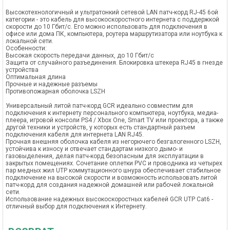
Высокотехнологичный и ультратонкий сетевой LAN патч-корд RJ-45 6ой
категории - это кабель для высокоскоростного интернета с поддержкой
скорости до 10 Гбит/с. Его можно использовать для подключения в
офисе или дома ПК, компьютера, роутера маршрутизатора или ноутбука к
локальной сети.
Особенности:
Высокая скорость передачи данных, до 10 Гбит/с
Защита от случайного разъединения. Блокировка штекера RJ45 в гнезде
устройства
Оптимальная длина
Прочные и надежные разъемы
Противопожарная оболочка LSZH
Универсальный литой патч-корд GCR идеально совместим для
подключения к интернету персонального компьютера, ноутбука, медиа-
плеера, игровой консоли PS4 / Xbox One, Smart TV или проектора, а также
другой техники и устройств, у которых есть стандартный разъем
подключения кабеля для интернета LAN RJ45.
Прочная внешняя оболочка кабеля из негорючего безгалогенного LSZH,
устойчива к износу и отвечает стандартам низкого дымо- и
газовыделения, делая патч-корд безопасным для эксплуатации в
закрытых помещениях. Сочетание оплетки PVC и проводника из четырех
пар медных жил UTP коммутационного шнура обеспечивает стабильное
подключение на высокой скорости и возможность использовать литой
патч-корд для создания надежной домашней или рабочей локальной
сети.
Использование надежных высокоскоростных кабелей GCR UTP Cat6 -
отличный выбор для подключения к Интернету.