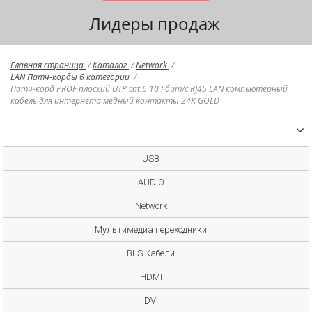
Лидеры продаж
Главная страница
/
Каталог
/
Network
/
LAN Патч-корды 6 категории
/
Патч-корд PROF плоский UTP cat.6 10 Гбит/с RJ45 LAN компьютерный
кабель для интернета медный контакты 24K GOLD
USB
AUDIO
Network
Мультимедиа переходники
BLS Кабели
HDMI
DVI