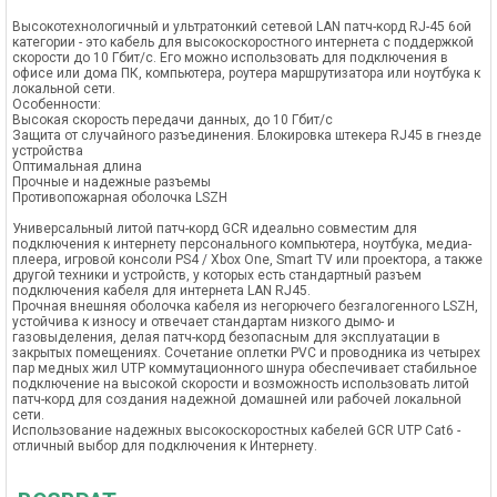
Высокотехнологичный и ультратонкий сетевой LAN патч-корд RJ-45 6ой
категории - это кабель для высокоскоростного интернета с поддержкой
скорости до 10 Гбит/с. Его можно использовать для подключения в
офисе или дома ПК, компьютера, роутера маршрутизатора или ноутбука к
локальной сети.
Особенности:
Высокая скорость передачи данных, до 10 Гбит/с
Защита от случайного разъединения. Блокировка штекера RJ45 в гнезде
устройства
Оптимальная длина
Прочные и надежные разъемы
Противопожарная оболочка LSZH
Универсальный литой патч-корд GCR идеально совместим для
подключения к интернету персонального компьютера, ноутбука, медиа-
плеера, игровой консоли PS4 / Xbox One, Smart TV или проектора, а также
другой техники и устройств, у которых есть стандартный разъем
подключения кабеля для интернета LAN RJ45.
Прочная внешняя оболочка кабеля из негорючего безгалогенного LSZH,
устойчива к износу и отвечает стандартам низкого дымо- и
газовыделения, делая патч-корд безопасным для эксплуатации в
закрытых помещениях. Сочетание оплетки PVC и проводника из четырех
пар медных жил UTP коммутационного шнура обеспечивает стабильное
подключение на высокой скорости и возможность использовать литой
патч-корд для создания надежной домашней или рабочей локальной
сети.
Использование надежных высокоскоростных кабелей GCR UTP Cat6 -
отличный выбор для подключения к Интернету.