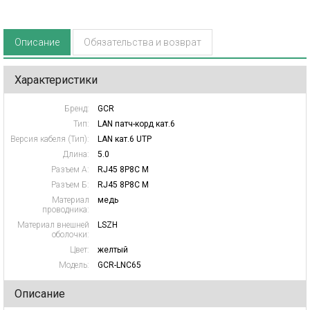
Описание
Обязательства и возврат
Характеристики
Бренд:
GCR
Тип:
LAN патч-корд кат.6
Версия кабеля (Тип):
LAN кат.6 UTP
Длина:
5.0
Разъем А:
RJ45 8P8C M
Разъем Б:
RJ45 8P8C M
Материал
медь
проводника:
Материал внешней
LSZH
оболочки:
Цвет:
желтый
Модель:
GCR-LNC65
Описание