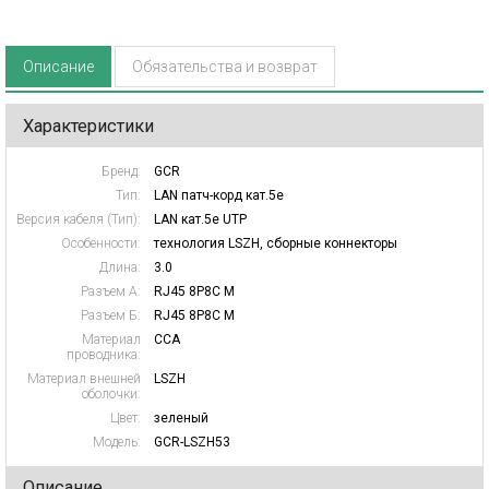
Описание
Обязательства и возврат
Характеристики
Бренд:
GCR
Тип:
LAN патч-корд кат.5e
Версия кабеля (Тип):
LAN кат.5e UTP
Особенности:
технология LSZH, cборные коннекторы
Длина:
3.0
Разъем А:
RJ45 8P8C M
Разъем Б:
RJ45 8P8C M
Материал
CCA
проводника:
Материал внешней
LSZH
оболочки:
Цвет:
зеленый
Модель:
GCR-LSZH53
Описание