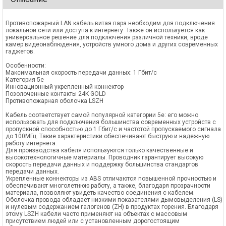
Противопожарный LAN кабель витая пара необходим для подключения
локальной сети или доступа к интернету. Также он используется как
универсальное решение для подключения различной техники, вроде
камер видеонаблюдения, устройств умного дома и других современных
гаджетов.
Особенности:
Максимальная скорость передачи данных: 1 Гбит/с
Категория 5е
Инновационный укрепленный коннектор
Позолоченные контакты 24K GOLD
Противопожарная оболочка LSZH
Кабель соответствует самой популярной категории 5е: его можно
использовать для подключения большинства современных устройств с
пропускной способностью до 1 Гбит/c и частотой пропускаемого сигнала
до 100МГц. Такие характеристики обеспечивают быструю и надежную
работу интернета.
Для производства кабеля используются только качественные и
высокотехнологичные материалы. Проводник гарантирует высокую
скорость передачи данных и поддержку большинства стандартов
передачи данных.
Укрепленные коннекторы из ABS отличаются повышенной прочностью и
обеспечивают многолетнюю работу, а также, благодаря прозрачности
материала, позволяют увидеть качество соединения с кабелем.
Оболочка провода обладает низкими показателями дымовыделения (LS)
и нулевым содержанием галогенов (ZH) в продуктах горения. Благодаря
этому LSZH кабели часто применяют на объектах с массовым
присутствием людей или с установленным дорогостоящим