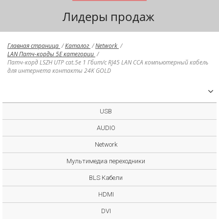
Лидеры продаж
Главная страница
/
Каталог
/
Network
/
LAN Патч-корды 5E категории
/
Патч-корд LSZH UTP cat.5e 1 Гбит/с RJ45 LAN CCA компьютерный кабель
для интернета контакты 24K GOLD
USB
AUDIO
Network
Мультимедиа переходники
BLS Кабели
HDMI
DVI