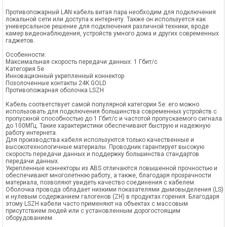
Противопожарный LAN кабель витая пара необходим для подключения
локальной сети или доступа к интернету. Также он используется как
универсальное решение для подключения различной техники, вроде
камер видеонаблюдения, устройств умного дома и других современных
гаджетов.
Особенности:
Максимальная скорость передачи данных: 1 Гбит/с
Категория 5е
Инновационный укрепленный коннектор
Позолоченные контакты 24K GOLD
Противопожарная оболочка LSZH
Кабель соответствует самой популярной категории 5е: его можно
использовать для подключения большинства современных устройств с
пропускной способностью до 1 Гбит/c и частотой пропускаемого сигнала
до 100МГц. Такие характеристики обеспечивают быструю и надежную
работу интернета.
Для производства кабеля используются только качественные и
высокотехнологичные материалы. Проводник гарантирует высокую
скорость передачи данных и поддержку большинства стандартов
передачи данных.
Укрепленные коннекторы из ABS отличаются повышенной прочностью и
обеспечивают многолетнюю работу, а также, благодаря прозрачности
материала, позволяют увидеть качество соединения с кабелем.
Оболочка провода обладает низкими показателями дымовыделения (LS)
и нулевым содержанием галогенов (ZH) в продуктах горения. Благодаря
этому LSZH кабели часто применяют на объектах с массовым
присутствием людей или с установленным дорогостоящим
оборудованием.