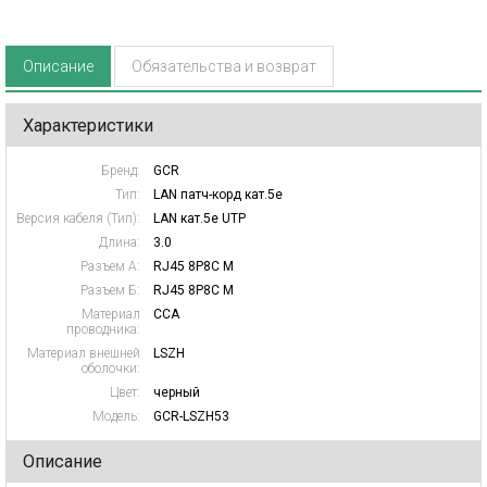
Описание
Обязательства и возврат
Характеристики
Бренд:
GCR
Тип:
LAN патч-корд кат.5e
Версия кабеля (Тип):
LAN кат.5e UTP
Длина:
3.0
Разъем А:
RJ45 8P8C M
Разъем Б:
RJ45 8P8C M
Материал
CCA
проводника:
Материал внешней
LSZH
оболочки:
Цвет:
черный
Модель:
GCR-LSZH53
Описание