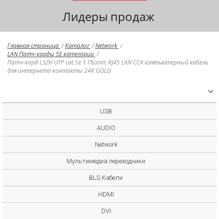
Лидеры продаж
Главная страница
/
Каталог
/
Network
/
LAN Патч-корды 5E категории
/
Патч-корд LSZH UTP cat.5e 1 Гбит/с RJ45 LAN CCA компьютерный кабель
для интернета контакты 24K GOLD
USB
AUDIO
Network
Мультимедиа переходники
BLS Кабели
HDMI
DVI