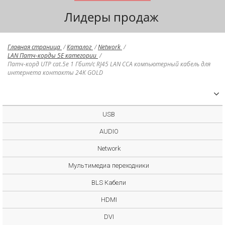
Лидеры продаж
Главная страница
/
Каталог
/
Network
/
LAN Патч-корды 5E категории
/
Патч-корд UTP cat.5e 1 Гбит/с RJ45 LAN CCA компьютерный кабель для
интернета контакты 24K GOLD
USB
AUDIO
Network
Мультимедиа переходники
BLS Кабели
HDMI
DVI