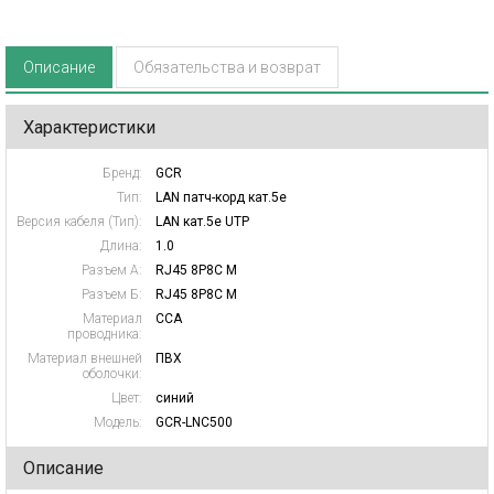
Описание
Обязательства и возврат
Характеристики
Бренд:
GCR
Тип:
LAN патч-корд кат.5e
Версия кабеля (Тип):
LAN кат.5e UTP
Длина:
1.0
Разъем А:
RJ45 8P8C M
Разъем Б:
RJ45 8P8C M
Материал
CCA
проводника:
Материал внешней
ПВХ
оболочки:
Цвет:
синий
Модель:
GCR-LNC500
Описание