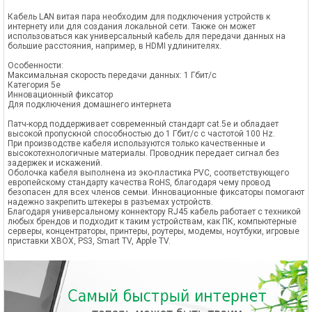
Кабель LAN витая пара необходим для подключения устройств к
интернету или для создания локальной сети. Также он может
использоваться как универсальный кабель для передачи данных на
большие расстояния, например, в HDMI удлинителях.
Особенности:
Максимальная скорость передачи данных: 1 Гбит/с
Категория 5е
Инновационный фиксатор
Для подключения домашнего интернета
Патч-корд поддерживает современный стандарт cat.5e и обладает
высокой пропускной способностью до 1 Гбит/с с частотой 100 Hz.
При производстве кабеля используются только качественные и
высокотехнологичные материалы. Проводник передает сигнал без
задержек и искажений.
Оболочка кабеля выполнена из эко-пластика PVC, соответствующего
европейскому стандарту качества RoHS, благодаря чему провод
безопасен для всех членов семьи. Инновационные фиксаторы помогают
надежно закрепить штекеры в разъемах устройств.
Благодаря универсальному коннектору RJ45 кабель работает с техникой
любых брендов и подходит к таким устройствам, как ПК, компьютерные
серверы, концентраторы, принтеры, роутеры, модемы, ноутбуки, игровые
приставки XBOX, PS3, Smart TV, Apple TV.