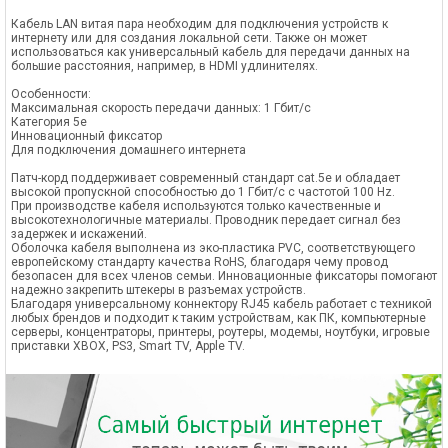
Кабель LAN витая пара необходим для подключения устройств к
интернету или для создания локальной сети. Также он может
использоваться как универсальный кабель для передачи данных на
большие расстояния, например, в HDMI удлинителях.
Особенности:
Максимальная скорость передачи данных: 1 Гбит/с
Категория 5е
Инновационный фиксатор
Для подключения домашнего интернета
Патч-корд поддерживает современный стандарт cat.5e и обладает
высокой пропускной способностью до 1 Гбит/с с частотой 100 Hz.
При производстве кабеля используются только качественные и
высокотехнологичные материалы. Проводник передает сигнал без
задержек и искажений.
Оболочка кабеля выполнена из эко-пластика PVC, соответствующего
европейскому стандарту качества RoHS, благодаря чему провод
безопасен для всех членов семьи. Инновационные фиксаторы помогают
надежно закрепить штекеры в разъемах устройств.
Благодаря универсальному коннектору RJ45 кабель работает с техникой
любых брендов и подходит к таким устройствам, как ПК, компьютерные
серверы, концентраторы, принтеры, роутеры, модемы, ноутбуки, игровые
приставки XBOX, PS3, Smart TV, Apple TV.