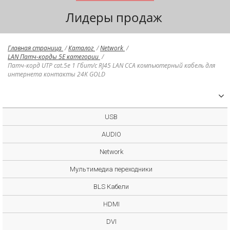
Лидеры продаж
Главная страница
/
Каталог
/
Network
/
LAN Патч-корды 5E категории
/
Патч-корд UTP cat.5e 1 Гбит/с RJ45 LAN CCA компьютерный кабель для
интернета контакты 24K GOLD
USB
AUDIO
Network
Мультимедиа переходники
BLS Кабели
HDMI
DVI