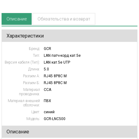
Описание
Обязательства и возврат
Характеристики
Бренд:
GCR
Тип:
LAN патч-корд кат.5e
Версия кабеля (Тип):
LAN кат.5e UTP
Длина:
5.0
Разъем А:
RJ45 8P8C M
Разъем Б:
RJ45 8P8C M
Материал
CCA
проводника:
Материал внешней
ПВХ
оболочки:
Цвет:
синий
Модель:
GCR-LNC500
Описание