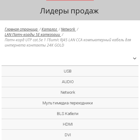
Лидеры продаж
Главная страница
/
Каталог
/
Network
/
LAN Патч-корды 5E категории
/
Патч-корд UTP cat.5e 1 Гбит/с RJ45 LAN CCA компьютерный кабель для
интернета контакты 24K GOLD
USB
AUDIO
Network
Мультимедиа переходники
BLS Кабели
HDMI
DVI