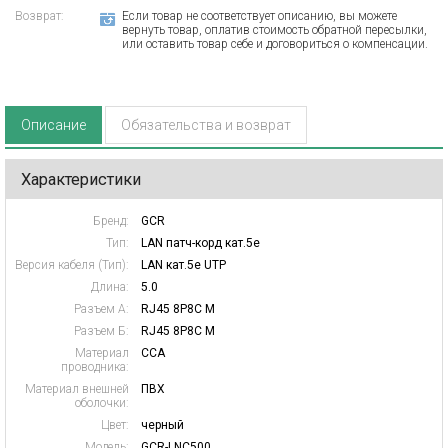
Возврат:
Если товар не соответствует описанию, вы можете
вернуть товар, оплатив стоимость обратной пересылки,
или оставить товар себе и договориться о компенсации.
Описание
Обязательства и возврат
Характеристики
Бренд:
GCR
Тип:
LAN патч-корд кат.5e
Версия кабеля (Тип):
LAN кат.5e UTP
Длина:
5.0
Разъем А:
RJ45 8P8C M
Разъем Б:
RJ45 8P8C M
Материал
CCA
проводника:
Материал внешней
ПВХ
оболочки:
Цвет:
черный
Модель:
GCR-LNC500