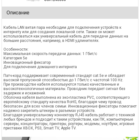
Описание
Кабель LAN витая пара необходим для подключения устройств к
интернету или для создания локальной сети. Также он может
использоваться как универсальный кабель для передачи данных на
большие расстояния, например, в HDMI удлинителях.
Особенности:
Максимальная скорость передачи данных: 1 Гбит/с
Категория 5е
Инновационный фиксатор
Для подключения домашнего интернета
Патч-корд поддерживает современный стандарт cat.5e и обладает
высокой пропускной способностью до 1 Гбит/с с частотой 100 Hz.
При производстве кабеля используются только качественные и
высокотехнологичные материалы. Проводник передает сигнал без
задержек и искажений.
Оболочка кабеля выполнена из эко-пластика PVC, соответствующего
европейскому стандарту качества RoHS, благодаря чему провод
безопасен для всех членов семьи. Инновационные фиксаторы помогают
надежно закрепить штекеры в разъемах устройств.
Благодаря универсальному коннектору RJ45 кабель работает с техникой
любых брендов и подходит к таким устройствам, как ПК, компьютерные
серверы, концентраторы, принтеры, роутеры, модемы, ноутбуки, игровые
приставки XBOX, PS3, Smart TV, Apple TV.