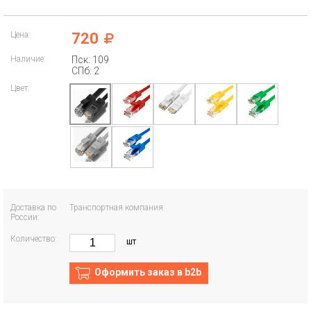
Цена:
720
Наличие:
Пск: 109
СПб: 2
Цвет:
Доставка по
Транспортная компания
России:
Количество:
шт
Оформить заказ в b2b